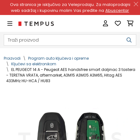
Ova stranica je isključivo za Veleprodaju. Za maloprodajni
web sadržaj i kupovinu molim Vas pređite na
Abuscentar
Proizvodi
Program auto ključeva i opreme
Ključevi sa elektronikom
EL PEUGEOT 14 A - Peugeot AES handsfree smart daljinac 3 tastera
- TERETNA VRATA, aftermarket, A3M15 A3M05 A3M65, Hitag AES
433MHz HU-HCA / HU83