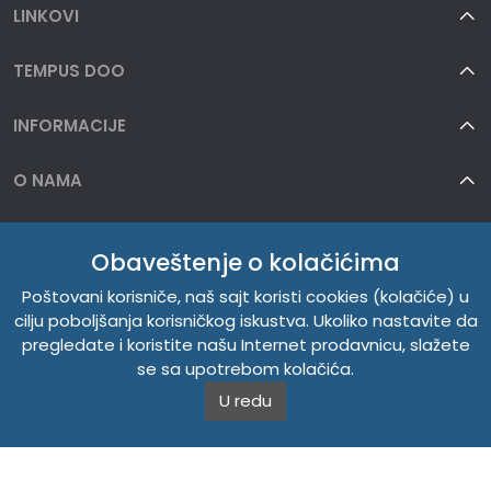
LINKOVI
TEMPUS DOO
INFORMACIJE
O NAMA
Obaveštenje o kolačićima
Poštovani korisniče, naš sajt koristi cookies (kolačiće) u
cilju poboljšanja korisničkog iskustva. Ukoliko nastavite da
pregledate i koristite našu Internet prodavnicu, slažete
se sa upotrebom kolačića.
U redu
Copyright © 2026. Tempus DOO. Sva prava zadržana.
Powered by
CS Shop