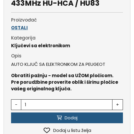
433MHz HU-HCA / HU83
Proizvođač
OSTALI
Kategorija
Ključevi sa elektronikom
Opis
AUTO KLJUČ SA ELEKTRONIKOM ZA PEUGEOT
Obratiti pažnju - model sa UŽOM pločicom.
Pre porudžbine proverite oblik i širinu pločice
vašeg originalnog ključa.
-
+
Dodaj
Dodaj u listu želja