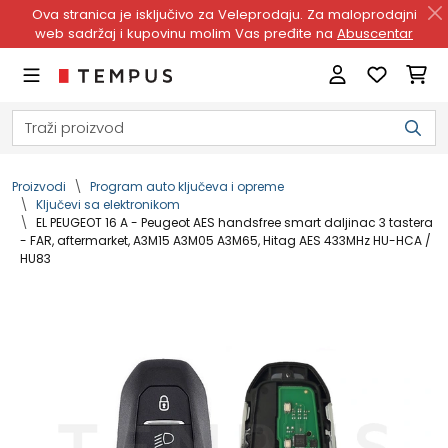
Ova stranica je isključivo za Veleprodaju. Za maloprodajni
web sadržaj i kupovinu molim Vas pređite na
Abuscentar
Proizvodi
Program auto ključeva i opreme
Ključevi sa elektronikom
EL PEUGEOT 16 A - Peugeot AES handsfree smart daljinac 3 tastera
- FAR, aftermarket, A3M15 A3M05 A3M65, Hitag AES 433MHz HU-HCA /
HU83