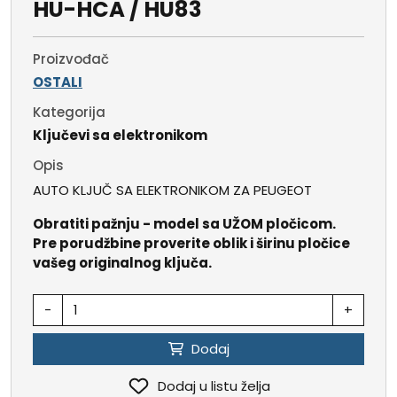
HU-HCA / HU83
Proizvođač
OSTALI
Kategorija
Ključevi sa elektronikom
Opis
AUTO KLJUČ SA ELEKTRONIKOM ZA PEUGEOT
Obratiti pažnju - model sa UŽOM pločicom.
Pre porudžbine proverite oblik i širinu pločice
vašeg originalnog ključa.
-
+
Dodaj
Dodaj u listu želja