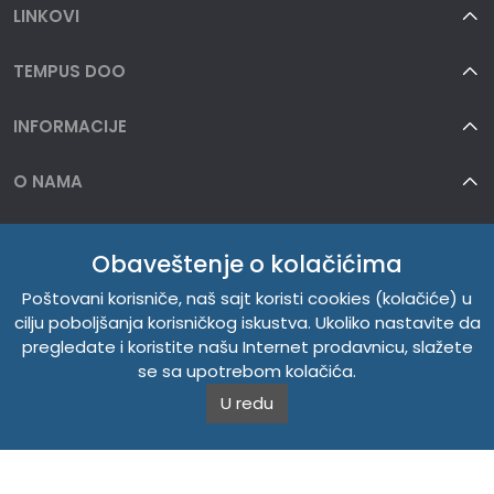
LINKOVI
TEMPUS DOO
INFORMACIJE
O NAMA
Obaveštenje o kolačićima
Poštovani korisniče, naš sajt koristi cookies (kolačiće) u
cilju poboljšanja korisničkog iskustva. Ukoliko nastavite da
pregledate i koristite našu Internet prodavnicu, slažete
se sa upotrebom kolačića.
U redu
Copyright © 2026. Tempus DOO. Sva prava zadržana.
Powered by
CS Shop