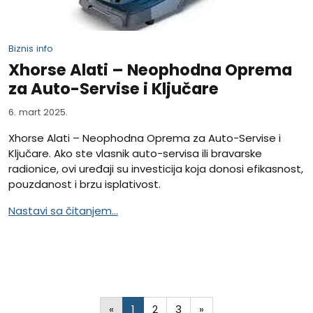
Biznis info
Xhorse Alati – Neophodna Oprema
za Auto-Servise i Ključare
6. mart 2025.
Xhorse Alati – Neophodna Oprema za Auto-Servise i
Ključare. Ako ste vlasnik auto-servisa ili bravarske
radionice, ovi uređaji su investicija koja donosi efikasnost,
pouzdanost i brzu isplativost.
Nastavi sa čitanjem...
«
1
2
3
»