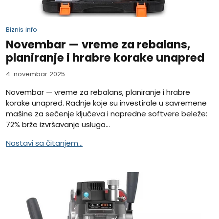
Biznis info
Novembar — vreme za rebalans,
planiranje i hrabre korake unapred
4. novembar 2025.
Novembar — vreme za rebalans, planiranje i hrabre
korake unapred. Radnje koje su investirale u savremene
mašine za sečenje ključeva i napredne softvere beleže:
72% brže izvršavanje usluga...
Nastavi sa čitanjem...