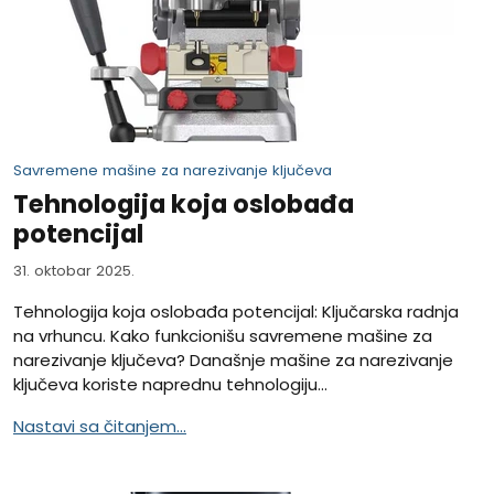
Savremene mašine za narezivanje ključeva
Tehnologija koja oslobađa
potencijal
31. oktobar 2025.
Tehnologija koja oslobađa potencijal: Ključarska radnja
na vrhuncu. Kako funkcionišu savremene mašine za
narezivanje ključeva? Današnje mašine za narezivanje
ključeva koriste naprednu tehnologiju...
Nastavi sa čitanjem...