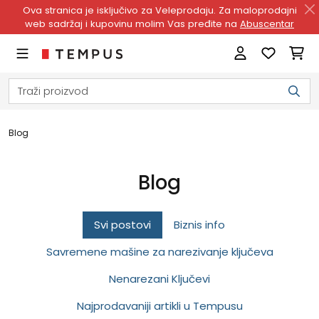
Ova stranica je isključivo za Veleprodaju. Za maloprodajni
web sadržaj i kupovinu molim Vas pređite na
Abuscentar
Blog
Blog
Svi postovi
Biznis info
Savremene mašine za narezivanje ključeva
Nenarezani Ključevi
Najprodavaniji artikli u Tempusu