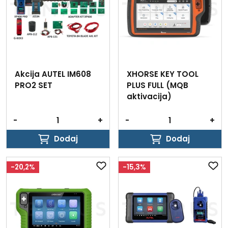
Akcija AUTEL IM608
XHORSE KEY TOOL
PRO2 SET
PLUS FULL (MQB
aktivacija)
-
+
-
+
Dodaj
Dodaj
Dodaj
Dodaj
-20,2%
-15,3%