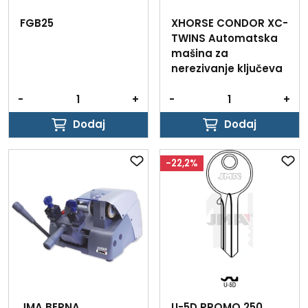
FGB25
XHORSE CONDOR XC-
TWINS Automatska
mašina za
nerezivanje ključeva
-
+
-
+
Dodaj
Dodaj
Dodaj
Dodaj
-22,2%
JMA BERNA
U-5D PROMO 250