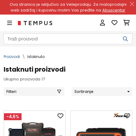
Ova stranica je isključivo za Veleprodaju. Za maloprodajni
web sadržaj i kupovinu molim Vas pređite na
Abuscentar
Proizvodi
Istaknuto
Istaknuti proizvodi
Ukupno proizvoda 17
Filteri
Sortiranje
-4,6%