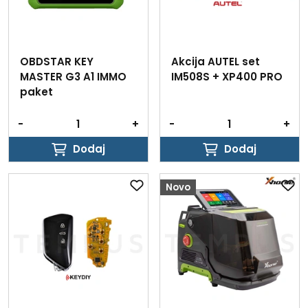
OBDSTAR KEY
Akcija AUTEL set
MASTER G3 A1 IMMO
IM508S + XP400 PRO
paket
-
+
-
+
Dodaj
Dodaj
Dodaj
Dodaj
Novo