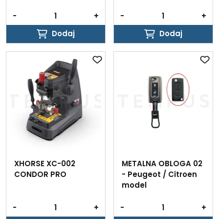
-
+
-
+
Dodaj
Dodaj
Dodaj
Dodaj
XHORSE XC-002
METALNA OBLOGA 02
CONDOR PRO
- Peugeot / Citroen
model
-
+
-
+