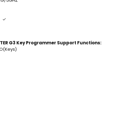
.4G/5GHZ
r ✓
TER G3 Key Programmer Support Functions:
O(Keys)