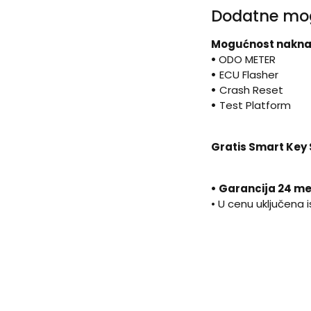
Dodatne mo
Mogućnost nakna
•
ODO METER
•
ECU Flasher
•
Crash Reset
•
Test Platform
Gratis Smart Key
• Garancija 24 m
• U cenu uključena 