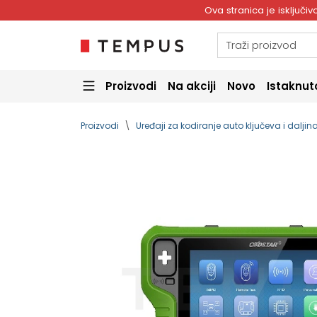
Ova stranica je isključ
Proizvodi
Na akciji
Novo
Istaknut
Proizvodi
Uređaji za kodiranje auto ključeva i dalji