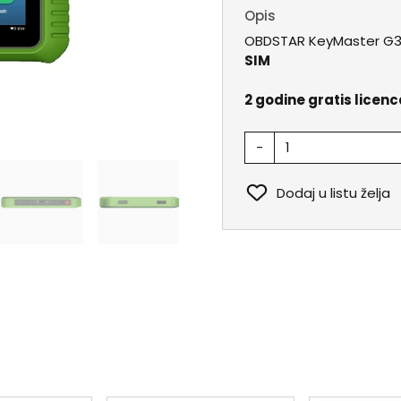
Opis
OBDSTAR KeyMaster G3
SIM
2 godine gratis licen
-
Dodaj u listu želja