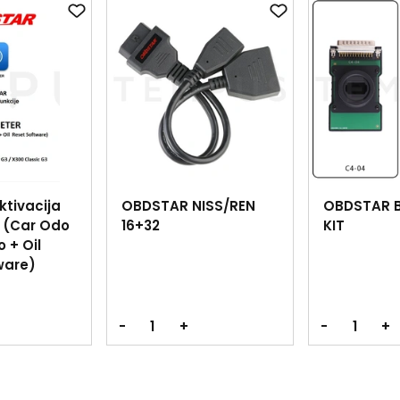
tivacija
OBDSTAR NISS/REN
OBDSTAR B
 (Car Odo
16+32
KIT
 + Oil
ware)
-
+
-
+