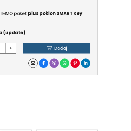
 IMMO paket
plus poklon SMART Key
ca (update)
+
Dodaj