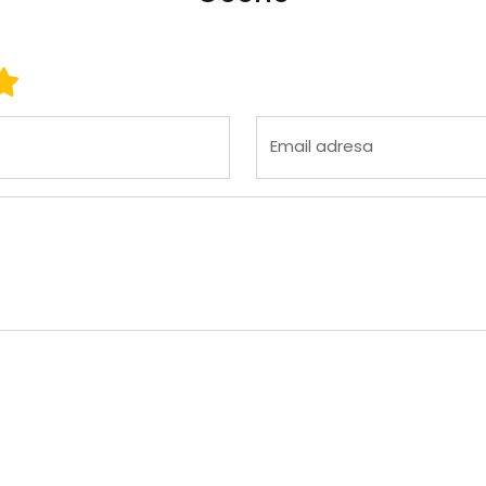
 3
ena 4
Ocena 5
Email adresa