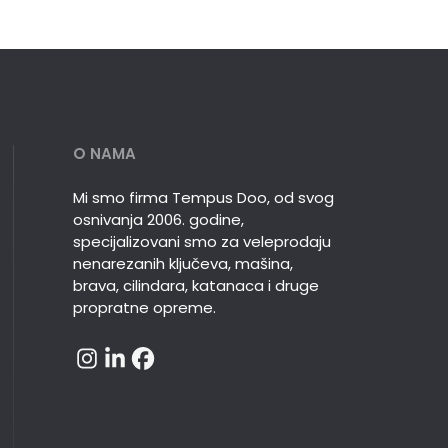
O NAMA
Mi smo firma Tempus Doo, od svog
osnivanja 2006. godine,
specijalizovani smo za veleprodaju
nenarezanih ključeva, mašina,
brava, cilindara, katanaca i druge
propratne opreme.