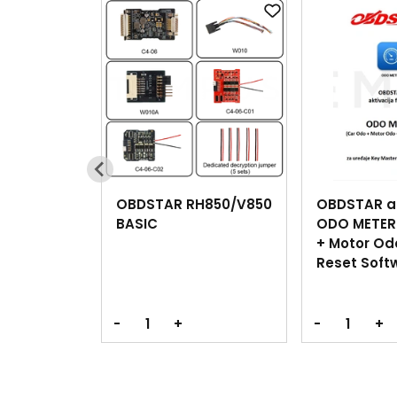
OBDSTAR RH850/V850
OBDSTAR ak
BASIC
ODO METER
+ Motor Odo
Reset Soft
-
+
-
+