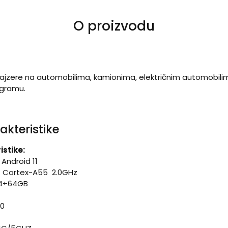
O proizvodu
lajzere na automobilima, kamionima, električnim automobili
ogramu.
akteristike
istike:
m
Android 11
t Cortex-A55 2.0GHz
r 4+64GB
00