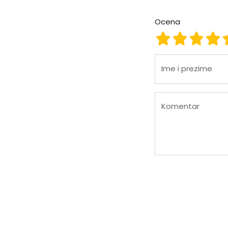
Ocena
Ocena 1
Ocena 2
Ocena
Oc
Ime i prezime
Komentar