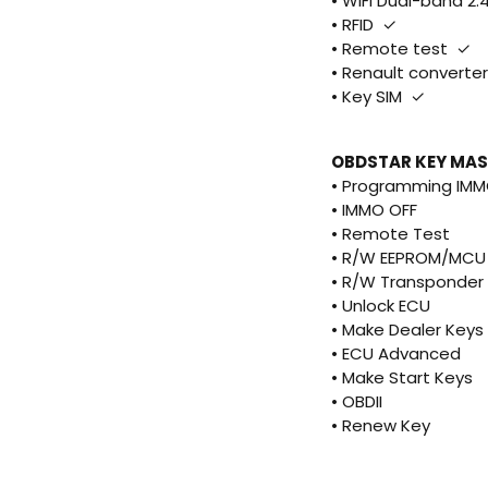
• WiFi Dual-band 2
• RFID ✓
• Remote test ✓
• Renault converte
• Key SIM ✓
OBDSTAR KEY MAS
•
Programming IMM
•
IMMO OFF
•
Remote Test
•
R/W EEPROM/MCU
•
R/W Transponder
•
Unlock ECU
•
Make Dealer Keys
•
ECU Advanced
•
Make Start Keys
•
OBDII
•
Renew Key