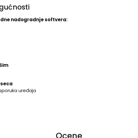
gućnosti
dne nadogradnje softvera:
 Sim
eseca
isporuka uređaja
Ocene