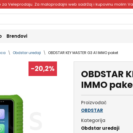
ivo za Veleprodaju. Za maloprodajni web sadržaj i kupovinu molim V
o
Brendovi
naca
Obdstar uređaji
OBDSTAR KEY MASTER G3 A1 IMMO paket
-20,2%
OBDSTAR K
IMMO pake
Proizvođač
OBDSTAR
Kategorija
Obdstar uređaji