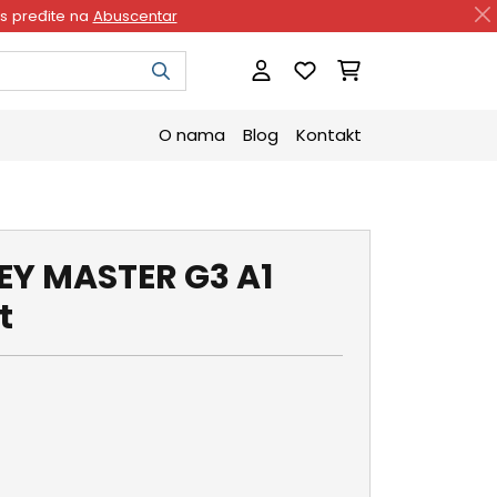
as pređite na
Abuscentar
O nama
Blog
Kontakt
EY MASTER G3 A1
t