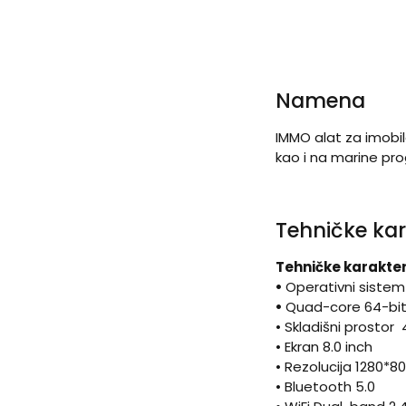
Namena
IMMO alat za imobi
kao i na marine pr
Tehničke kar
Tehničke karakter
•
Operativni siste
•
Quad-core 64-bi
• Skladišni prosto
• Ekran 8.0 inch
• Rezolucija 1280*8
• Bluetooth 5.0