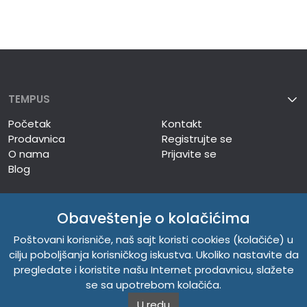
TEMPUS
Početak
Kontakt
Prodavnica
Registrujte se
O nama
Prijavite se
Blog
LINKOVI
Obaveštenje o kolačićima
TEMPUS DOO
Poštovani korisniče, naš sajt koristi cookies (kolačiće) u
cilju poboljšanja korisničkog iskustva. Ukoliko nastavite da
pregledate i koristite našu Internet prodavnicu, slažete
INFORMACIJE
se sa upotrebom kolačića.
U redu