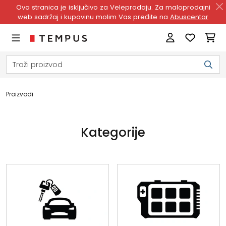
Ova stranica je isključivo za Veleprodaju. Za maloprodajni
web sadržaj i kupovinu molim Vas pređite na
Abuscentar
Proizvodi
Kategorije