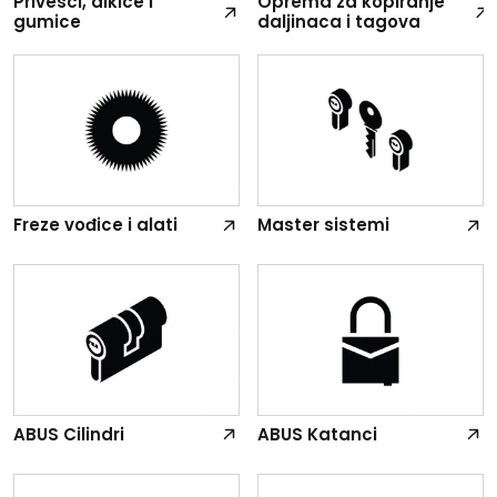
Privesci, alkice i
Oprema za kopiranje
gumice
daljinaca i tagova
Freze vođice i alati
Master sistemi
ABUS Cilindri
ABUS Katanci