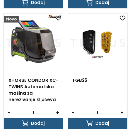
Dodaj
Dodaj
Dodaj
Dodaj
Novo
XHORSE CONDOR XC-
FGB25
TWINS Automatska
mašina za
nerezivanje ključeva
-
+
-
+
Dodaj
Dodaj
Dodaj
Dodaj