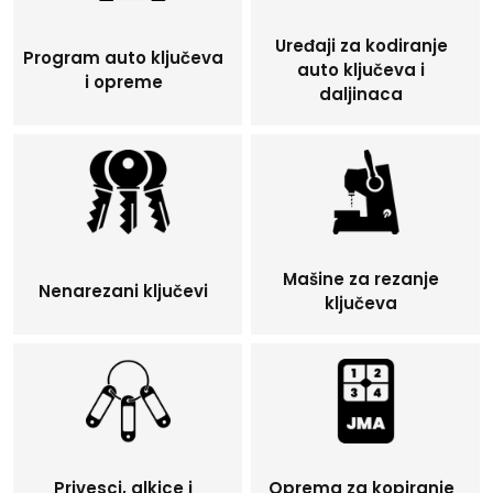
Uređaji za kodiranje
Program auto ključeva
auto ključeva i
i opreme
daljinaca
Mašine za rezanje
Nenarezani ključevi
ključeva
Privesci, alkice i
Oprema za kopiranje