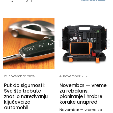
narezivanje cilindričnih
ključeva
12. novembar 2025.
4. novembar 2025.
Put do sigurnosti:
Novembar — vreme
Sve što trebate
za rebalans,
znati o narezivanju
planiranje i hrabre
ključeva za
korake unapred
automobil
Novembar — vreme za