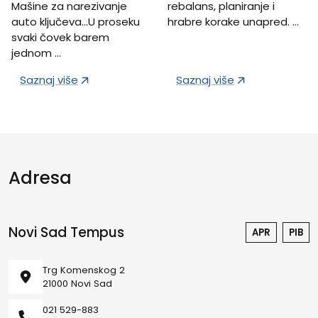
Mašine za narezivanje
rebalans, planiranje i
auto ključeva...U proseku
hrabre korake unapred. …
svaki čovek barem
jednom …
Saznaj više
Saznaj više
Adresa
Novi Sad Tempus
APR
PIB
Trg Komenskog 2
21000 Novi Sad
021 529-883