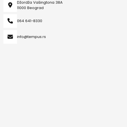
Džordža Vašingtona 38A
11000 Beograd
064 641-8330
info@tempus.rs