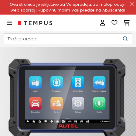
Ova stranica je isključivo za Veleprodaju. Za maloprodajni
web sadržaj i kupovinu molim Vas pređite na
Abuscentar