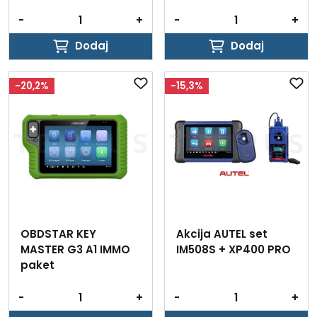
-
+
-
+
Dodaj
Dodaj
Dodaj
Dodaj
-20,2%
-15,3%
OBDSTAR KEY
Akcija AUTEL set
MASTER G3 A1 IMMO
IM508S + XP400 PRO
paket
-
+
-
+