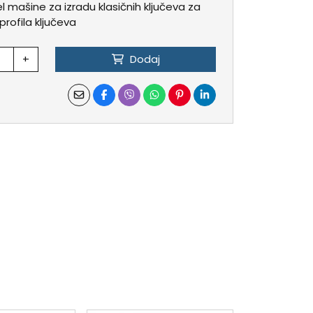
 mašine za izradu klasičnih ključeva za
 profila ključeva
+
Dodaj