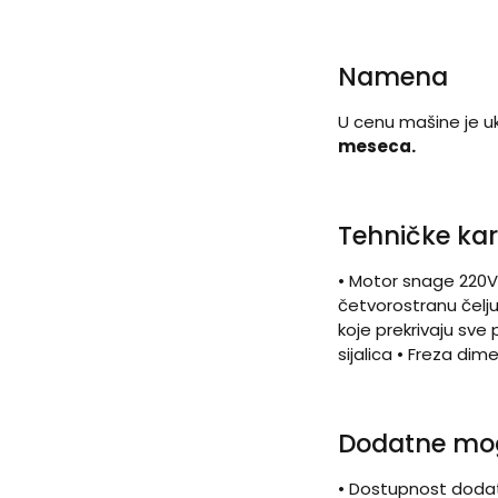
Namena
U cenu mašine je u
meseca.
Tehničke kar
• Motor snage 220V
četvorostranu čelj
koje prekrivaju sve
sijalica • Freza dim
Dodatne mo
• Dostupnost dodatn