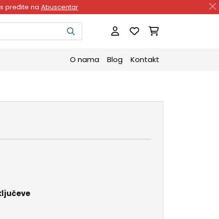
as pređite na
Abuscentar
O nama
Blog
Kontakt
ključeve