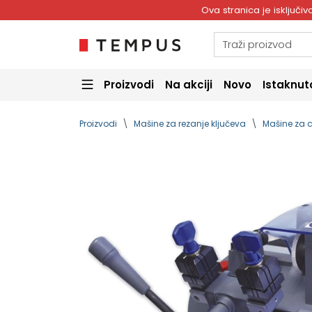
Ova stranica je isključ
Proizvodi
Na akciji
Novo
Istaknut
Proizvodi
Mašine za rezanje ključeva
Mašine za c