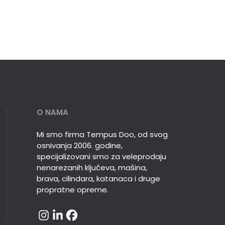
O NAMA
Mi smo firma Tempus Doo, od svog
osnivanja 2006. godine,
specijalizovani smo za veleprodaju
nenarezanih ključeva, mašina,
brava, cilindara, katanaca i druge
propratne opreme.