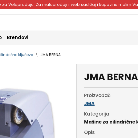
ivo za Veleprodaju. Za maloprodajni web sadržaj i kupovinu molim V
o
Brendovi
ilindrične ključeve
JMA BERNA
JMA BERNA
Proizvođač
JMA
Kategorija
Mašine za cilindrične 
Opis