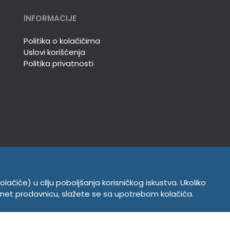
INFORMACIJE
Politika o kolačićima
Uslovi korišćenja
Politika privatnosti
olačiće) u cilju poboljšanja korisničkog iskustva. Ukoliko
ernet prodavnicu, slažete se sa upotrebom kolačića.