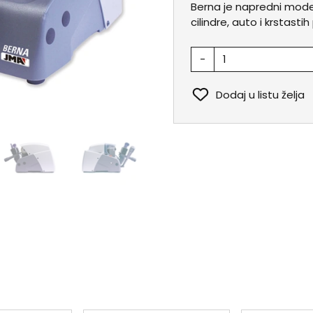
Berna je napredni model
cilindre, auto i krstastih
-
Dodaj u listu želja