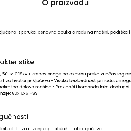
O proizvodu
ključena isporuka, osnovna obuka o radu na mašini, podrška i
akteristike
, 50Hz, 0.18kV • Prenos snage na osovinu preko zupčastog r
ust za hvatanje ključeva • Visoka bezbednost pri radu, omo
 pokretne delove mašine • Prekidači i komande lako dostupni 
enzije; 80x16x5 HSS
gućnosti
ih alata za rezanje specifičnih profila ključeva