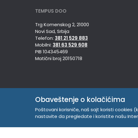
TEMPUS DOO
Trg Komenskog 2, 21000
Novi Sad, Srbija
Telefon:
381 21 529 883
Mobilni:
381 63 529 608
PIB 104345469
Matični broj 20150718
Obaveštenje o kolačićima
Poštovani korisniče, naš sajt koristi cookies (k
nastavite da pregledate i koristite našu Int