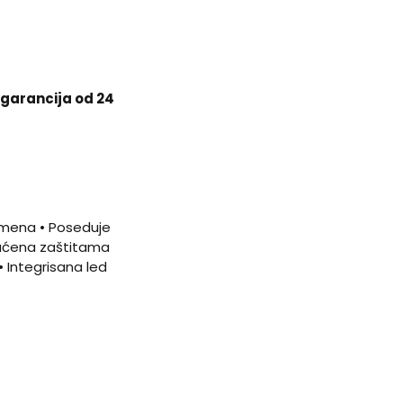
garancija od 24
emena • Poseduje
gućena zaštitama
• Integrisana led