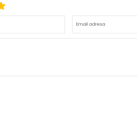
 3
ena 4
Ocena 5
Email adresa