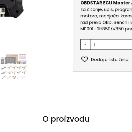
OBDSTAR ECU Master 
za čitanje, upis, program
motora, menjača, karoser
rad preko OBD, Bench i
MP001 i RH850/V850 pod
-
Dodaj u listu želja
O proizvodu