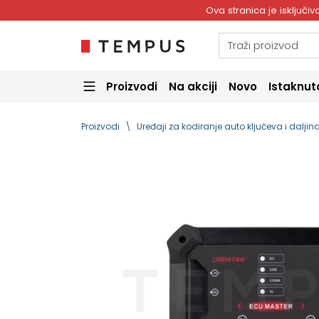
Ova stranica je isključ
Proizvodi
Na akciji
Novo
Istaknut
Proizvodi
Uređaji za kodiranje auto ključeva i dalji