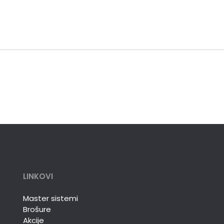
LINKOVI
Master sistemi
Brošure
Akcije