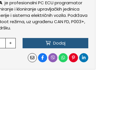
A
je profesionalni PC ECU programator
iranje i kloniranje upravljačkih jedinica
ije i sistema električnih vozila. Podržava
 Boot režima, uz ugrađenu CAN FD, P003+,
ršku.
+
Dodaj