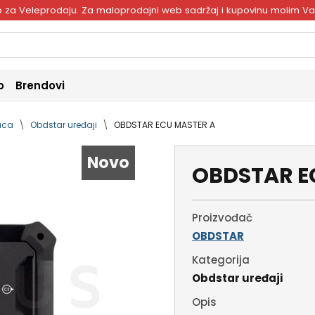
ivo za Veleprodaju. Za maloprodajni web sadržaj i kupovinu molim V
o
Brendovi
naca
Obdstar uređaji
OBDSTAR ECU MASTER A
Novo
OBDSTAR E
Proizvođač
OBDSTAR
Kategorija
Obdstar uređaji
Opis