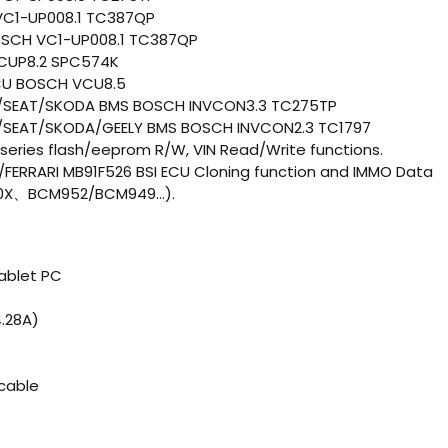
VC1-UP008.1 TC387QP
SCH VC1-UP008.1 TC387QP
CUP8.2 SPC574K
U BOSCH VCU8.5
SEAT/SKODA BMS BOSCH INVCON3.3 TC275TP
SEAT/SKODA/GEELY BMS BOSCH INVCON2.3 TC1797
 series flash/eeprom R/W, VIN Read/Write functions.
O/FERRARI MB91F526 BSI ECU Cloning function and IMMO Data
0X、BCM952/BCM949...).
ablet PC
4.28A)
 cable