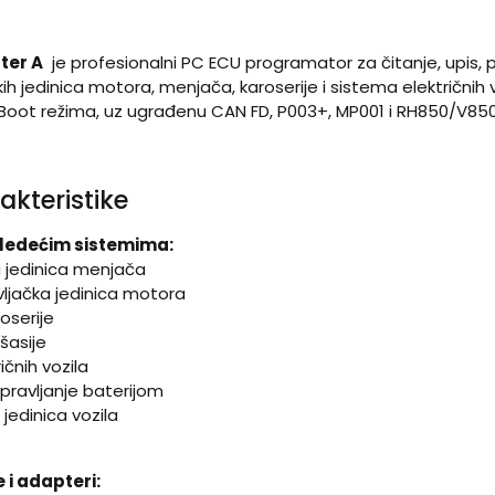
ter A
je profesionalni PC ECU programator za čitanje, upis, p
kih jedinica motora, menjača, karoserije i sistema električnih 
 Boot režima, uz ugrađenu CAN FD, P003+, MP001 i RH850/V850
akteristike
sledećim sistemima:
a jedinica menjača
vljačka jedinica motora
oserije
šasije
ičnih vozila
pravljanje baterijom
jedinica vozila
 i adapteri: