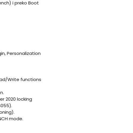
ench) i preko Boot
in, Personalization
ad/Write functions
n.
r 2020 locking
055).
oning).
BENCH mode.