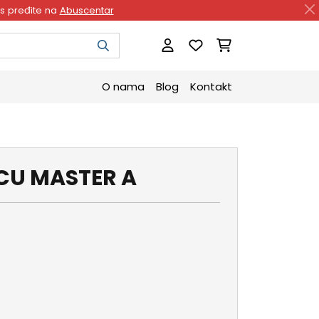
as pređite na
Abuscentar
O nama
Blog
Kontakt
CU MASTER A