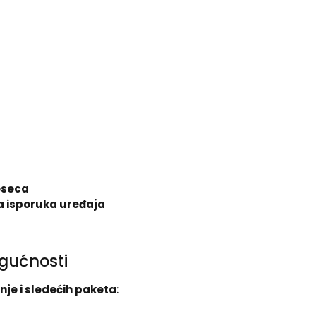
eseca
a isporuka uređaja
gućnosti
nje i sledećih paketa: