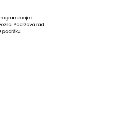
rogramiranje i
vozila. Podržava rad
 podršku.