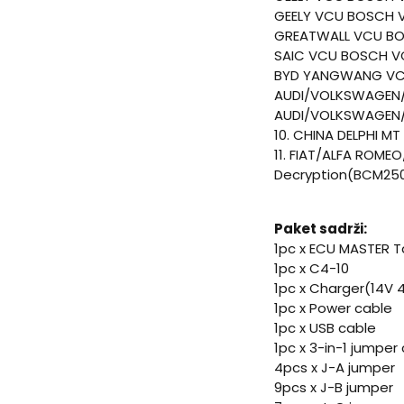
GEELY VCU BOSCH 
GREATWALL VCU BO
SAIC VCU BOSCH V
BYD YANGWANG VC
AUDI/VOLKSWAGEN/
AUDI/VOLKSWAGEN/
10. CHINA DELPHI MT
11. FIAT/ALFA ROME
Decryption(BCM25
Paket sadrži:
1pc x ECU MASTER T
1pc x C4-10
1pc x Charger(14V 
1pc x Power cable
1pc x USB cable
1pc x 3-in-1 jumper
4pcs x J-A jumper
9pcs x J-B jumper