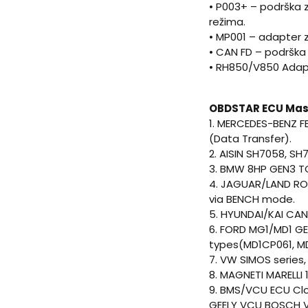
• P003+ – podrška z
režima.
• MP001 – adapter 
• CAN FD – podrška 
• RH850/V850 Ada
OBDSTAR ECU Mast
1. MERCEDES-BENZ FB
(Data Transfer).
2. AISIN SH7058, SH
3. BMW 8HP GEN3 T
4. JAGUAR/LAND RO
via BENCH mode.
5. HYUNDAI/KAI CAN
6. FORD MG1/MD1 GE
types(MD1CP061, M
7. VW SIMOS series,
8. MAGNETI MARELLI 
9. BMS/VCU ECU Cl
GEELY VCU BOSCH 