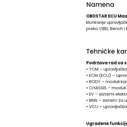
Namena
OBDSTAR ECU Mas
kloniranje upravljač
preko OBD, Bench i
Tehničke kar
Podržava rad sa 
• TCM – upravljačk
• ECM (ECU) – upra
• BODY – moduli kar
• CHASSIS – moduli 
• EV – sistemi elektr
• BMS – sistem za u
• VCU – upravljačka 
Ugrađene funkcije