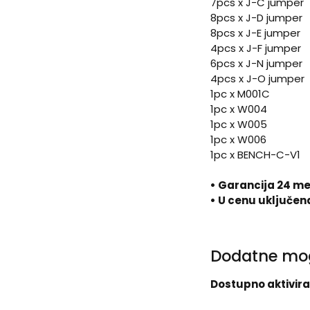
7pcs x J-C jumper
8pcs x J-D jumper
8pcs x J-E jumper
4pcs x J-F jumper
6pcs x J-N jumper
4pcs x J-O jumper
1pc x M001C
1pc x W004
1pc x W005
1pc x W006
1pc x BENCH-C-V1
• Garancija 24 m
• U cenu uključen
Dodatne mo
Dostupno aktivira