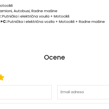
otocikli
amioni, Autobusi, Radne mašine
B:
Putnička i električna vouila + Motocikli
B+C:
Putnička i električna vozila + Motocikli + Radne mašine
Ocene
 3
ena 4
Ocena 5
Email adresa