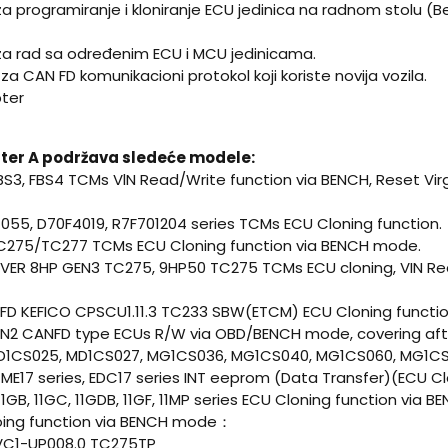
a programiranje i kloniranje ECU jedinica na radnom stolu (B
za rad sa određenim ECU i MCU jedinicama.
za CAN FD komunikacioni protokol koji koriste novija vozila.
pter
er A podržava sledeće modele:
S3, FBS4 TCMs VlN Read/Write function via BENCH, Reset Virg
7055, D70F4019, R7F701204 series TCMs ECU Cloning function.
C275/TC277 TCMs ECU Cloning function via BENCH mode.
VER 8HP GEN3 TC275, 9HP50 TC275 TCMs ECU cloning, VIN Re
FD KEFICO CPSCU1.11.3 TC233 SBW(ETCM) ECU Cloning functio
N2 CANFD type ECUs R/W via OBD/BENCH mode, covering afte
D1CS025, MD1CS027, MG1CS036, MG1CS040, MG1CS060, MG1CS
 ME17 series, EDC17 series INT eeprom (Data Transfer)(ECU Cl
11GB, 11GC, 11GDB, 11GF, 11MP series ECU Cloning function via 
oing function via BENCH mode：
VC1-UP008.0 TC275TP