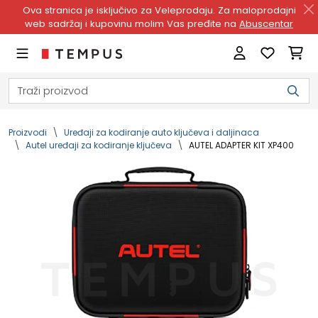
Ova stranica je isključivo za Veleprodaju. Za maloprodajni
web sadržaj i kupovinu molim Vas pređite na
Abuscentar
Proizvodi
Uređaji za kodiranje auto ključeva i daljinaca
Autel uređaji za kodiranje ključeva
AUTEL ADAPTER KIT XP400