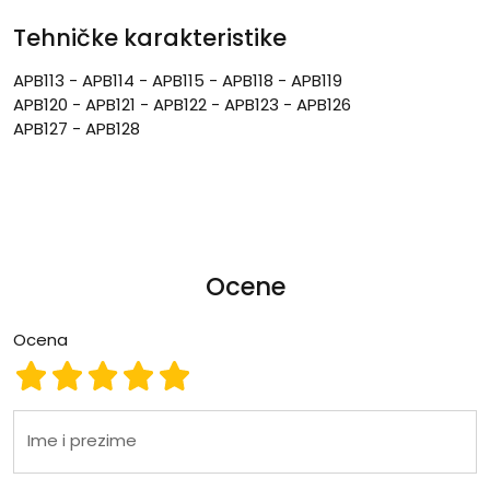
Tehničke karakteristike
APB113 - APB114 - APB115 - APB118 - APB119
APB120 - APB121 - APB122 - APB123 - APB126
APB127 - APB128
Ocene
Ocena
Ocena 1
Ocena 2
Ocena 3
Ocena 4
Ocena 5
Ime i prezime