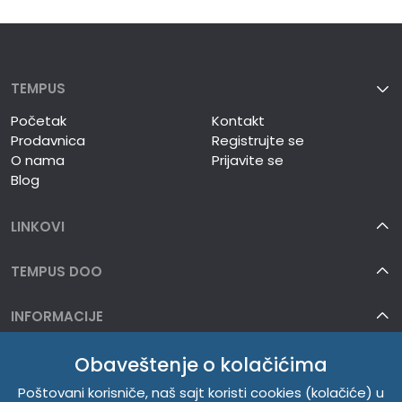
TEMPUS
Početak
Kontakt
Prodavnica
Registrujte se
O nama
Prijavite se
Blog
LINKOVI
TEMPUS DOO
INFORMACIJE
O NAMA
Obaveštenje o kolačićima
Poštovani korisniče, naš sajt koristi cookies (kolačiće) u