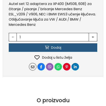
Autel set 12 adaptera za XP400 (IM508, 608) za
čitanje / pisanje / brisanje Mercedes Benz
ESL_V209 / V906, NEC i BMW EWS3 učenje ključeva.
Otključavanje ključa za VW / AUDI / BMW /
Mercedes Benz
-
+
Dodaj
Dodaj u listu želja
O proizvodu