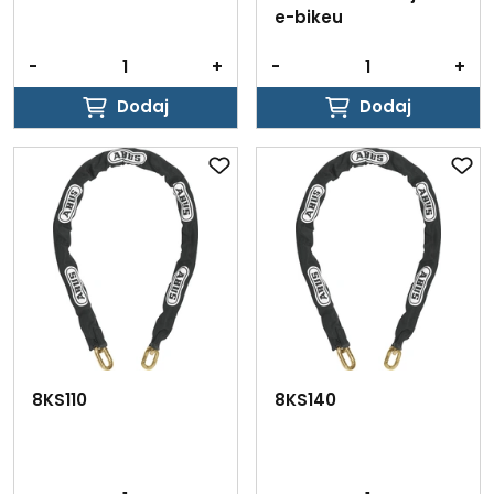
e-bikeu
-
+
-
+
Dodaj
Dodaj
Dodaj
Dodaj
8KS110
8KS140