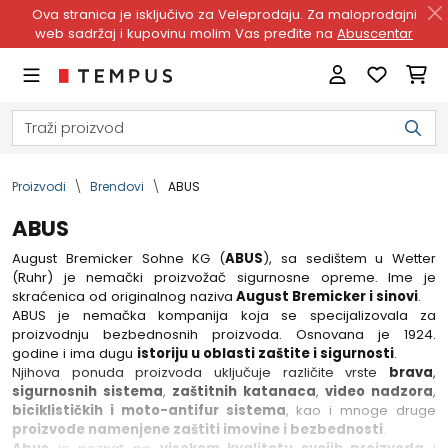
Ova stranica je isključivo za Veleprodaju. Za maloprodajni
web sadržaj i kupovinu molim Vas pređite na
Abuscentar
Proizvodi
Brendovi
ABUS
ABUS
August Bremicker Sohne KG (
ABUS
), sa sedištem u Wetter
(Ruhr) je nemački proizvožač sigurnosne opreme. Ime je
skraćenica od originalnog naziva
August Bremicker i sinovi
.
ABUS je nemačka kompanija koja se specijalizovala za
proizvodnju bezbednosnih proizvoda. Osnovana je 1924.
godine i ima dugu
istoriju u oblasti zaštite i sigurnosti
.
Njihova ponuda proizvoda uključuje različite vrste
brava
,
sigurnosnih sistema
,
zaštitnih katanaca
,
video nadzora
,
biciklističkih i moto-antifur sistema
, kao i mnoge druge
proizvode namenjene zaštiti imovine i bezbednosti
.