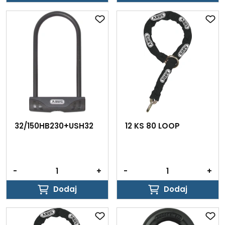
Dodaj
Dodaj
32/150HB230+USH32
12 KS 80 LOOP
-
+
-
+
Dodaj
Dodaj
Dodaj
Dodaj