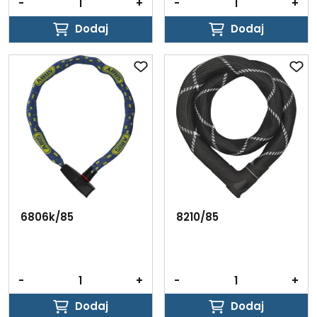
-
+
-
+
Dodaj
Dodaj
Dodaj
Dodaj
6806k/85
8210/85
-
+
-
+
Dodaj
Dodaj