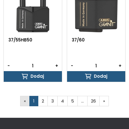
37/55HB50
37/60
-
+
-
+
Dodaj
Dodaj
Dodaj
Dodaj
«
1
2
3
4
5
…
26
»