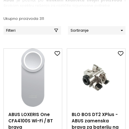
Abus
je poznat po
visokom kvalitetu svojih proizvoda
i
širokom spektru rešenja za različite sigurnosne potrebe.
Ukupno proizvoda 311
Filteri
Sortiranje
ABUS LOXERIS One
BLO BOS DT2 XPlus -
CFA4100S Wi-Fi / BT
ABUS zamenska
brava
brava za bateriju na