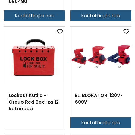
090480
Kontaktirajte nas
Kontaktirajte nas
Lockout Kutija -
EL. BLOKATORI 120V-
Group Red Box- za 12
600V
katanaca
Kontaktirajte nas