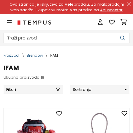
Ova stranica je isključivo za Veleprodaju. Za maloprodajni
web sadržaj i kupovinu molim Vas pređite na
Abuscentar
Proizvodi
Brendovi
IFAM
IFAM
Ukupno proizvoda 18
Filteri
Sortiranje