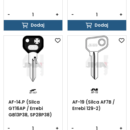
-
+
-
+
Dodaj
Dodaj
Dodaj
Dodaj
AF-14.P (Silca
AF-19 (Silca AF7B /
GT16AP / Errebi
Errebi 129-2)
GB13P38, SP28P38)
-
+
-
+