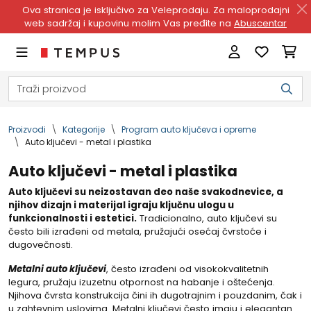
Ova stranica je isključivo za Veleprodaju. Za maloprodajni
web sadržaj i kupovinu molim Vas pređite na
Abuscentar
Proizvodi
Kategorije
Program auto ključeva i opreme
Auto ključevi - metal i plastika
Auto ključevi - metal i plastika
Auto ključevi su neizostavan deo naše svakodnevice, a
njihov dizajn i materijal igraju ključnu ulogu u
funkcionalnosti i estetici.
Tradicionalno, auto ključevi su
često bili izrađeni od metala, pružajući osećaj čvrstoće i
dugovečnosti.
Metalni auto ključevi
, često izrađeni od visokokvalitetnih
legura, pružaju izuzetnu otpornost na habanje i oštećenja.
Njihova čvrsta konstrukcija čini ih dugotrajnim i pouzdanim, čak i
u zahtevnim uslovima. Metalni ključevi često imaju i elegantan