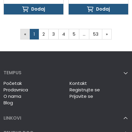
Dodaj
Dodaj
Dodaj
Dodaj
«
1
2
3
4
5
…
53
»
TEMPUS
Početak
Kontakt
Prodavnica
Registrujte se
O nama
Prijavite se
Blog
LINKOVI