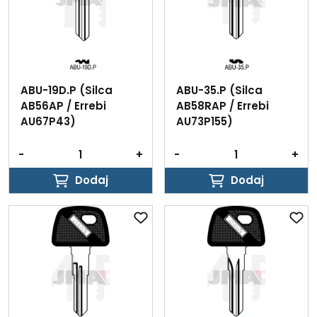
ABU-19D.P (Silca
ABU-35.P (Silca
AB56AP / Errebi
AB58RAP / Errebi
AU67P43)
AU73P155)
-
+
-
+
Dodaj
Dodaj
Dodaj
Dodaj