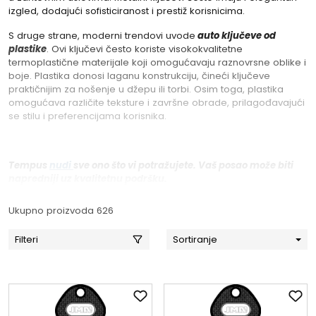
izgled, dodajući sofisticiranost i prestiž korisnicima.
S druge strane, moderni trendovi uvode
auto ključeve od
plastike
. Ovi ključevi često koriste visokokvalitetne
termoplastične materijale koji omogućavaju raznovrsne oblike i
boje. Plastika donosi laganu konstrukciju, čineći ključeve
praktičnijim za nošenje u džepu ili torbi. Osim toga, plastika
omogućava različite teksture i završne obrade, prilagođavajući
se stilu i preferencijama korisnika.
Tempus
nudi
sve ono što vi potražujete. Vaš posao može biti
napredniji uz kvalitetnu podršku.
Ukupno proizvoda 626
Filteri
Sortiranje