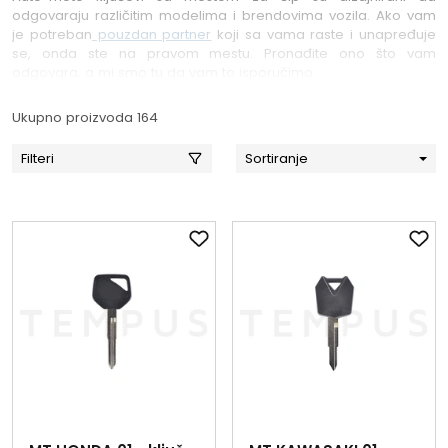
odgovaraju različitim modelima i brendovima vozila. Ako vam
je potreban
pouzdan partner
koji sa vama raste i unapređuje
se, onda ste na pravom mestu. Pronađite ono što vam
odgovara, a mi smo tu da vam to isporučimo.
Ukupno proizvoda 164
Filteri
Sortiranje