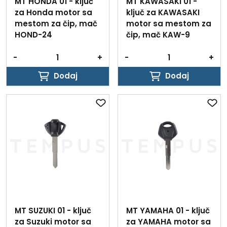
MT HONDA 01 - ključ
MT KAWASAKI 01 -
za Honda motor sa
ključ za KAWASAKI
mestom za čip, mač
motor sa mestom za
HOND-24
čip, mač KAW-9
-
+
-
+
Dodaj
Dodaj
Dodaj
Dodaj
MT SUZUKI 01 - ključ
MT YAMAHA 01 - ključ
za Suzuki motor sa
za YAMAHA motor sa