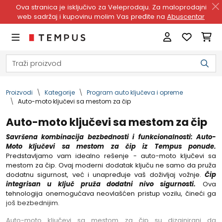
Ova stranica je isključivo za Veleprodaju. Za maloprodajni
web sadržaj i kupovinu molim Vas pređite na
Abuscentar
Proizvodi
Kategorije
Program auto ključeva i opreme
Auto-moto ključevi sa mestom za čip
Auto-moto ključevi sa mestom za čip
Savršena kombinacija bezbednosti i funkcionalnosti: Auto-
Moto ključevi sa mestom za čip iz Tempus ponude.
Predstavljamo vam idealno rešenje - auto-moto ključevi sa
mestom za čip. Ovaj moderni dodatak ključu ne samo da pruža
dodatnu sigurnost, već i unapređuje vaš doživljaj vožnje.
Čip
integrisan u ključ pruža dodatni nivo sigurnosti.
Ova
tehnologija onemogućava neovlašćen pristup vozilu, čineći ga
još bezbednijim.
Auto-moto ključevi sa mestom za čip su dizajnirani da