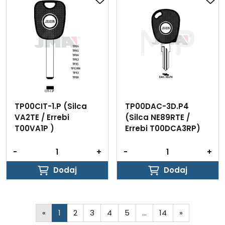
TP00CIT-1.P (Silca
TP00DAC-3D.P4
VA2TE / Errebi
(Silca NE89RTE /
T00VA1P )
Errebi T00DCA3RP)
-
+
-
+
Dodaj
Dodaj
Dodaj
Dodaj
«
1
2
3
4
5
…
14
»