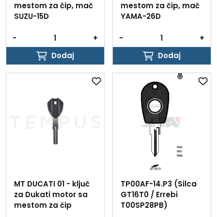
mestom za čip, mač
mestom za čip, mač
SUZU-15D
YAMA-26D
-
+
-
+
Dodaj
Dodaj
Dodaj
Dodaj
MT DUCATI 01 - ključ
TP00AF-14.P3 (Silca
za Dukati motor sa
GT16T0 / Errebi
mestom za čip
T00SP28PB)