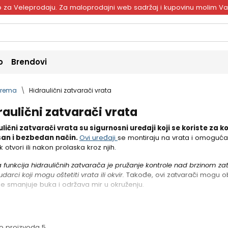
ivo za Veleprodaju. Za maloprodajni web sadržaj i kupovinu molim V
o
Brendovi
oprema
Hidraulični zatvarači vrata
raulični zatvarači vrata
lični zatvarači vrata su sigurnosni uređaji koji se koriste za
san i bezbedan način.
Ovi uređaji
se montiraju na vrata i omoguća
k otvori ili nakon prolaska kroz njih.
 funkcija hidrauličnih zatvarača je pružanje kontrole nad brzinom zat
udarci koji mogu oštetiti vrata ili okvir.
Takođe, ovi zatvarači mogu ob
e smanjuje buka i održava mir u okruženju.
o proizvoda 5