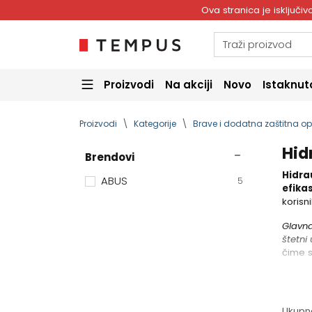
Ova stranica je isključ
Proizvodi
Na akciji
Novo
Istaknut
Proizvodi
Kategorije
Brave i dodatna zaštitna 
Hid
Brendovi
Hidrau
ABUS
5
efika
korisni
Glavna
štetni 
čime s
Ukupn