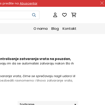
as pređite na
Abuscentar
O nama
Blog
Kontakt
 kontrolisanje zatvaranja vrata na pouzdan,
vaju im da se automatski zatvaraju nakon što ih
varanja vrata, čime se sprečavaju nagli udarci ili
ezbediti ravnomerno i tihovo zatvaranje vrata,
Sortiranje