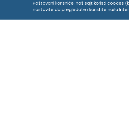
Poštovani korisniče, naš sajt koristi cookies (k
Registrujte se
nastavite da pregledate i koristite našu Int
Prijavite se
TEMPUS DOO
Trg Komenskog 2, 21000
Novi Sad, Srbija
Telefon:
381 21 529 883
Mobilni:
381 63 529 608
PIB 104345469
Matični broj 20150718