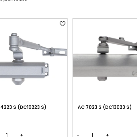
4223 S (DC10223 S)
AC 7023 S (DC13023 S)
+
-
+