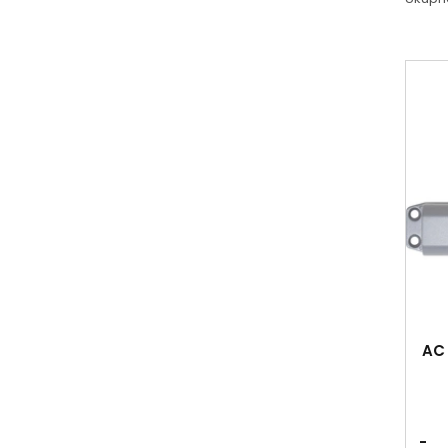
AC 
-