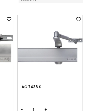
AC 7436 S
-
+