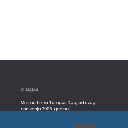
O NAMA
Mi smo firma Tempus Doo, od svog
osnivanja 2006. godine,
specijalizovani smo za veleprodaju
nenarezanih ključeva, mašina,
brava, cilindara, katanaca i druge