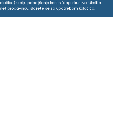
olačiće) u cilju poboljšanja korisničkog iskustva. Ukoliko
ernet prodavnicu, slažete se sa upotrebom kolačića.
INFORMACIJE
Politika o kolačićima
Uslovi korišćenja
Politika privatnosti