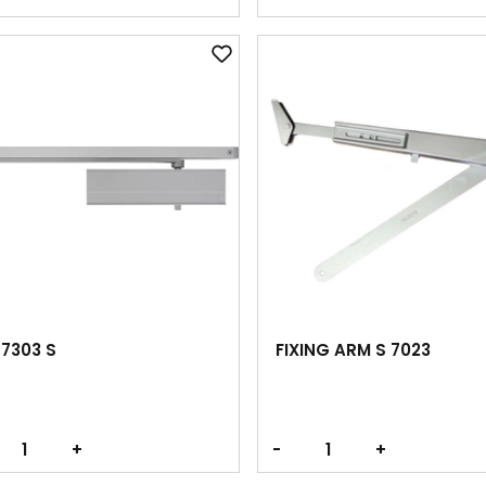
7303 S
FIXING ARM S 7023
+
-
+