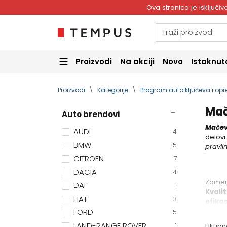
Ova stranica je isključ
Proizvodi
Na akciji
Novo
Istaknut
Proizvodi
Kategorije
Program auto ključeva i op
Mač
Auto brendovi
Mačevi
AUDI
4
delovi
BMW
5
pravil
CITROEN
7
DACIA
4
Zamens
DAF
1
Kvali
FIAT
3
efika
FORD
5
LAND-RANGE ROVER
1
Ukupn