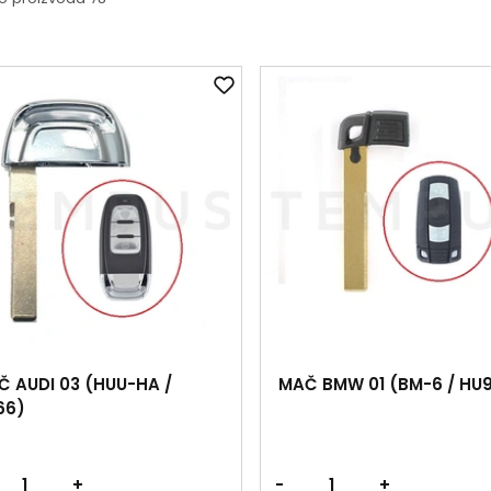
Č AUDI 03 (HUU-HA /
MAČ BMW 01 (BM-6 / HU
66)
+
-
+