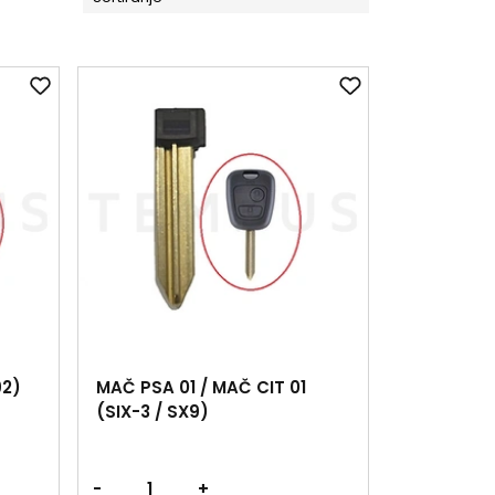
92)
MAČ PSA 01 / MAČ CIT 01
(SIX-3 / SX9)
-
+