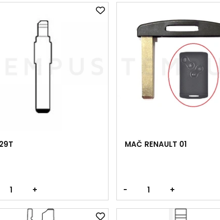
P29T
MAČ RENAULT 01
+
-
+