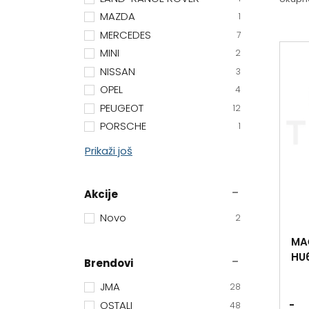
MAZDA
1
MERCEDES
7
MINI
2
NISSAN
3
OPEL
4
PEUGEOT
12
PORSCHE
1
Prikaži još
Akcije
Novo
2
MA
HU
Brendovi
JMA
28
OSTALI
-
48