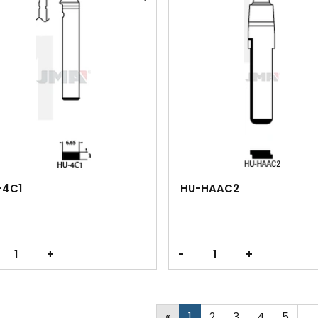
-4C1
HU-HAAC2
+
-
+
«
1
2
3
4
5
…