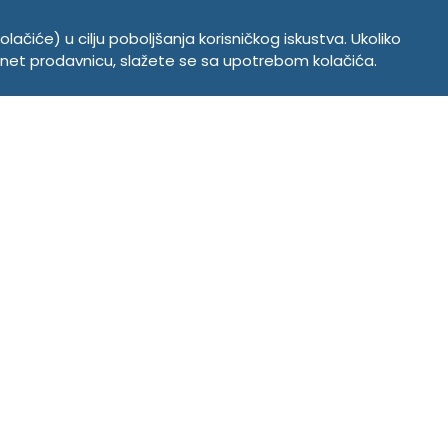
Politika privatnosti
olačiće) u cilju poboljšanja korisničkog iskustva. Ukoliko
ernet prodavnicu, slažete se sa upotrebom kolačića.
Copyright © 2026. Tempus DOO. Sva prava zadržana.
Powered by
CS Shop