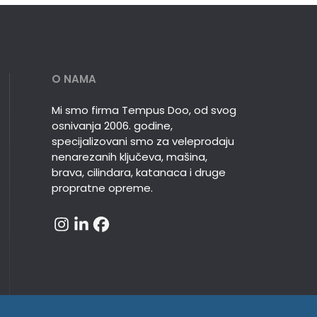
O NAMA
Mi smo firma Tempus Doo, od svog
osnivanja 2006. godine,
specijalizovani smo za veleprodaju
nenarezanih ključeva, mašina,
brava, cilindara, katanaca i druge
propratne opreme.