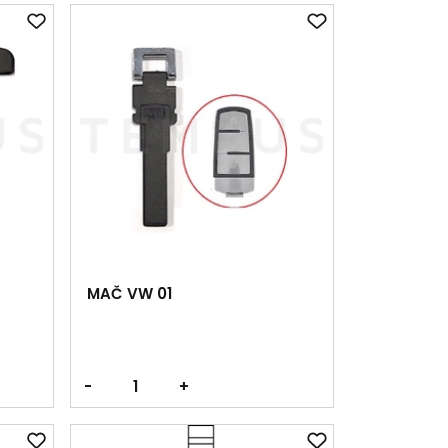
MAČ VW 01
-
+