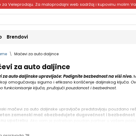
ivo za Veleprodaju. Za maloprodajni web sadržaj i kupovinu molim V
o
Brendovi
reme
Mačevi za auto daljince
evi za auto daljince
 za auto daljinske upravljače: Podignite bezbednost na viši nivo.
M
 koji omogućavaju sigurno i efikasno korišćenje daljinskog ključa.
Ov
no funkcionisanje ključa, pružajući pouzdanost i bezbednost.
ki mačevi za auto daljinske upravljače predstavljaju pouzdano reše
tetan zamenski mač obezbeđujete dugovečnost i bezbednost da
snu upotrebu
. Ako vam je potreban poudan partner u vašem poslu,
o proizvoda 78