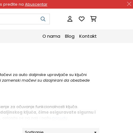
as pređite na
Abuscentar
O nama
Blog
Kontakt
ačevi za auto daljinske upravljače su ključni
i zamenski mačevi su dizajnirani da obezbede
nje za očuvanje funkcionalnosti ključa.
ljinskog ključa, čime osiguravate sigurnu i
 oslonite se na nas i našu
ponudu
.
Sortiranje