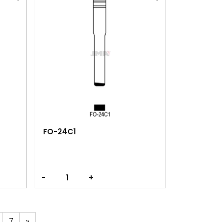
FO-24C1
-
+
7
»