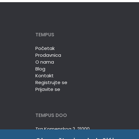
TEMPUS
Početak
Prodavnica
O nama
Blog
Kontakt
Registrujte se
Prijavite se
TEMPUS DOO
Trg Komenskog 2, 21000
Novi Sad, Srbija