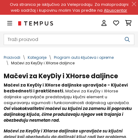
Ova stranica je isključivo za Veleprodaju. Za maloprodajni
web sadržaj i kupovinu molim Vas pređite na
Abuscentar
Proizvodi
Kategorije
Program auto ključeva i opreme
Mačevi za KeyDiy i XHorse daljince
Mačevi za KeyDiy i XHorse daljince
Mačevi za KeyDiy i XHorse daljinske upravljače - Ključevi
bezbednosti i praktičnosti.
Mačevi za KeyDiy i XHorse
daljinske upravljače predstavljaju ključni element u
osiguravanju sigurnosti i funkcionalnosti daljinskog upravljača.
Ovi visokokvalitetni mačevi su ključni za zamenu ili popravku
daljinskog ključa, čime produžavaju njegov vek trajanja i
obezbeđuju nesmetan rad.
Mačevi za KeyDiy i XHorse daljinske upravljače su ključni
delovi koji obezbeđuju da daljinski ključ radi bez problema.