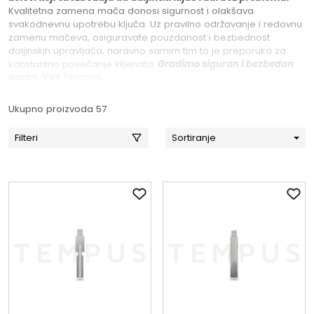
Kvalitetna zamena mača donosi sigurnost i olakšava
svakodnevnu upotrebu ključa. Uz pravilno održavanje i redovnu
zamenu mačeva, osiguravate pouzdanost i bezbednost
daljinskih upravljača, naravno samim tim to je preporuka za
konstantno povećanje klijenata.
Gradimo siguran i bezbedan
posao, Vaš
Tempus
.
Ukupno proizvoda 57
Filteri
Sortiranje