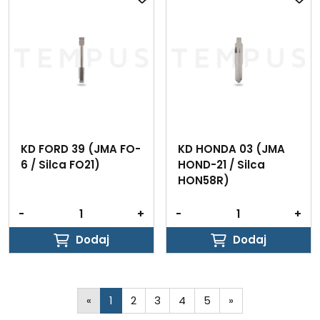
KD FORD 39 (JMA FO-
KD HONDA 03 (JMA
6 / Silca FO21)
HOND-21 / Silca
HON58R)
-
+
-
+
Dodaj
Dodaj
Dodaj
Dodaj
«
1
2
3
4
5
»