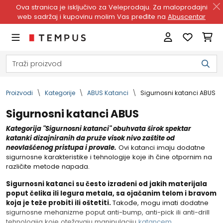
Ova stranica je isključivo za Veleprodaju. Za maloprodajni
web sadržaj i kupovinu molim Vas pređite na
Abuscentar
Proizvodi
Kategorije
ABUS Katanci
Sigurnosni katanci ABUS
Sigurnosni katanci ABUS
Kategorija "Sigurnosni katanci" obuhvata širok spektar
katanki dizajniranih da pruže visok nivo zaštite od
neovlašćenog pristupa i provale.
Ovi katanci imaju dodatne
sigurnosne karakteristike i tehnologije koje ih čine otpornim na
različite metode napada.
Sigurnosni katanci su često izrađeni od jakih materijala
poput čelika ili legura metala, sa ojačanim telom i bravom
koja je teže probiti ili oštetiti.
Takođe, mogu imati dodatne
sigurnosne mehanizme poput anti-bump, anti-pick ili anti-drill
tehnologija koje otežavaju manipulaciju
katancem
.