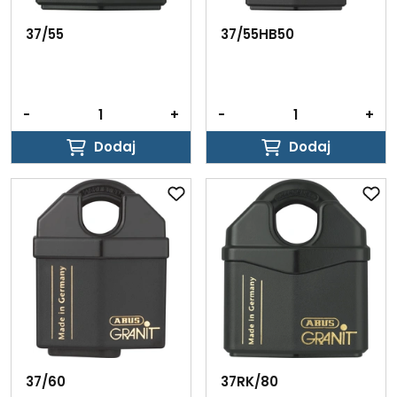
37/55
37/55HB50
-
+
-
+
Dodaj
Dodaj
Dodaj
Dodaj
37/60
37RK/80