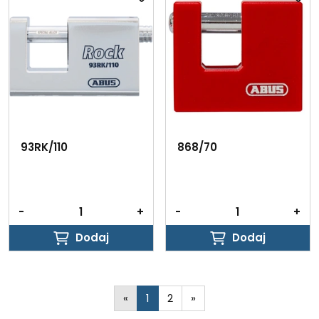
93RK/110
868/70
-
+
-
+
Dodaj
Dodaj
Dodaj
Dodaj
«
1
2
»