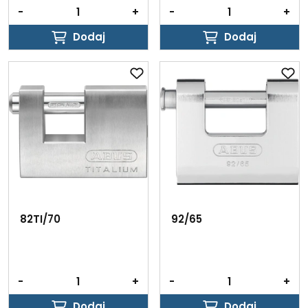
-
+
-
+
Dodaj
Dodaj
Dodaj
Dodaj
82TI/70
92/65
-
+
-
+
Dodaj
Dodaj