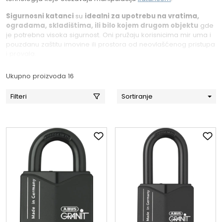
Sigurnosni katanci
su
idealni za upotrebu na vratima,
ogradama, skladištima, ili bilo kojem drugom objektu
gde
je potrebna visoka sigurnost. Oni pružaju korisnicima mir uma i
pouzdanu zaštitu imovine ili prostora od neovlašćenog pristupa
i provala.
Ukupno proizvoda 16
Filteri
Sortiranje