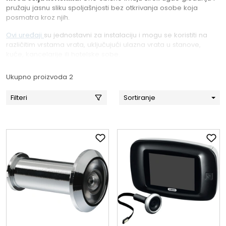
pružaju jasnu sliku spoljašnjosti bez otkrivanja osobe koja
posmatra kroz njih.
Ovi uređaji
su jednostavni za instalaciju i mogu se koristiti na
različitim vrstama vrata, uključujući ulazna vrata u stanove,
kuće, kancelarije ili hotelske sobe.
Ukupno proizvoda 2
Filteri
Sortiranje