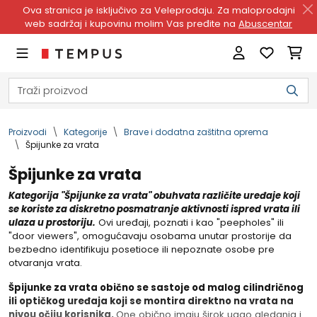
Ova stranica je isključivo za Veleprodaju. Za maloprodajni
web sadržaj i kupovinu molim Vas pređite na
Abuscentar
Proizvodi
Kategorije
Brave i dodatna zaštitna oprema
Špijunke za vrata
Špijunke za vrata
Kategorija "Špijunke za vrata" obuhvata različite uređaje koji
se koriste za diskretno posmatranje aktivnosti ispred vrata ili
ulaza u prostoriju.
Ovi uređaji, poznati i kao "peepholes" ili
"door viewers", omogućavaju osobama unutar prostorije da
bezbedno identifikuju posetioce ili nepoznate osobe pre
otvaranja vrata.
Špijunke za vrata obično se sastoje od malog cilindričnog
ili optičkog uređaja koji se montira direktno na vrata na
nivou očiju korisnika.
One obično imaju širok ugao gledanja i