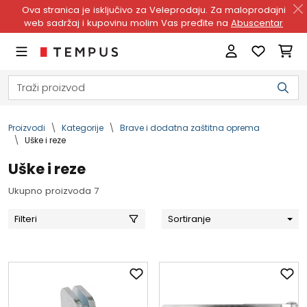
Ova stranica je isključivo za Veleprodaju. Za maloprodajni
web sadržaj i kupovinu molim Vas pređite na
Abuscentar
Proizvodi
Kategorije
Brave i dodatna zaštitna oprema
Uške i reze
Uške i reze
Ukupno proizvoda 7
Filteri
Sortiranje