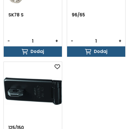
SK78 S
96/65
-
+
-
+
Dodaj
Dodaj
Dodaj
Dodaj
125/150