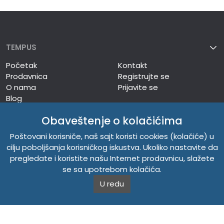
TEMPUS
Početak
Kontakt
Prodavnica
Registrujte se
O nama
Prijavite se
Blog
Obaveštenje o kolačićima
LINKOVI
Poštovani korisniče, naš sajt koristi cookies (kolačiće) u
cilju poboljšanja korisničkog iskustva. Ukoliko nastavite da
TEMPUS DOO
pregledate i koristite našu Internet prodavnicu, slažete
se sa upotrebom kolačića.
INFORMACIJE
U redu
O NAMA