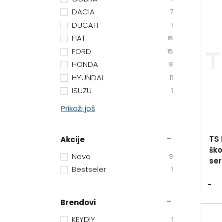
DACIA
7
DUCATI
1
FIAT
16
FORD
15
HONDA
8
HYUNDAI
11
ISUZU
1
Prikaži još
TS 
Akcije
ško
Novo
9
ser
Bestseler
1
-
Brendovi
KEYDIY
1