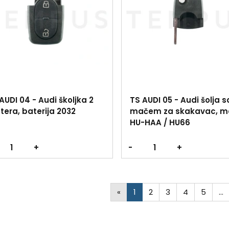
AUDI 04 - Audi školjka 2
TS AUDI 05 - Audi šolja s
tera, baterija 2032
mačem za skakavac, m
HU-HAA / HU66
+
-
+
«
1
2
3
4
5
…