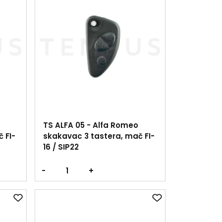
TS ALFA 05 - Alfa Romeo
 FI-
skakavac 3 tastera, mač FI-
16 / SIP22
-
+