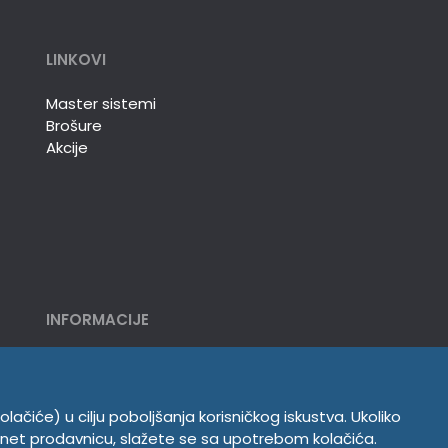
LINKOVI
Master sistemi
Brošure
Akcije
INFORMACIJE
Politika o kolačićima
Uslovi korišćenja
Politika privatnosti
olačiće) u cilju poboljšanja korisničkog iskustva. Ukoliko
ernet prodavnicu, slažete se sa upotrebom kolačića.