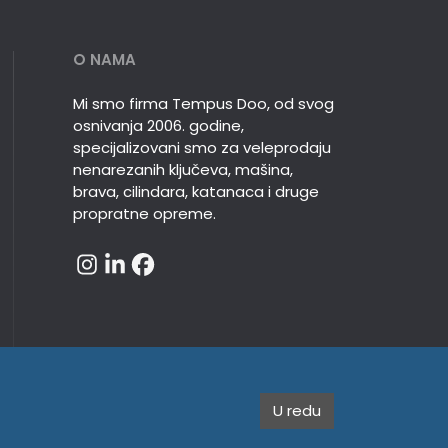
O NAMA
Mi smo firma Tempus Doo, od svog
osnivanja 2006. godine,
specijalizovani smo za veleprodaju
nenarezanih ključeva, mašina,
brava, cilindara, katanaca i druge
propratne opreme.
U redu