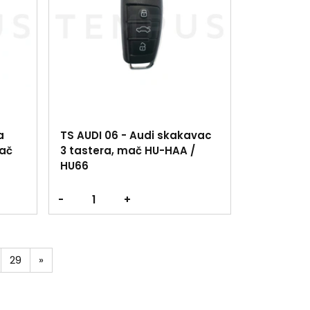
a
TS AUDI 06 - Audi skakavac
ač
3 tastera, mač HU-HAA /
HU66
-
+
29
»