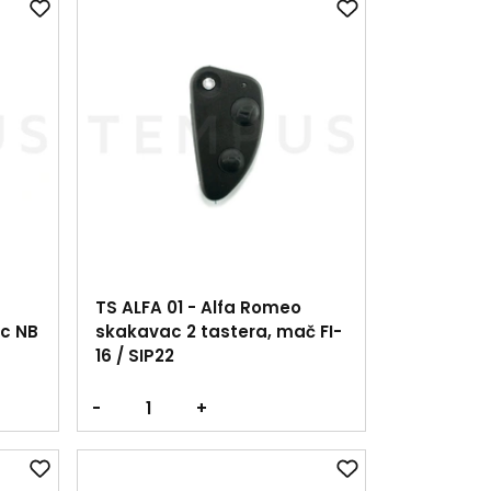
TS ALFA 01 - Alfa Romeo
ac NB
skakavac 2 tastera, mač FI-
16 / SIP22
-
+