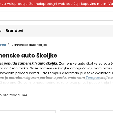
ivo za Veleprodaju. Za maloprodajni web sadržaj i kupovinu molim V
o
Brendovi
reme
Zamenske auto školjke
enske auto školjke
s ponuda zamenskih auto školjki.
Zamenske auto školjke su savrše
ca na četiri točka. Naše zamenske školjke omogućavaju vam brzu 
kovanim procedurama. Sav Tempus asortiman je visokokvalitetani i p
am je potreban siguran partner u poslu, onda vam
Tempus
stoji n
i sve ono što vam je neophodno kako bi brzo priveli posao kraju 
o proizvoda 344