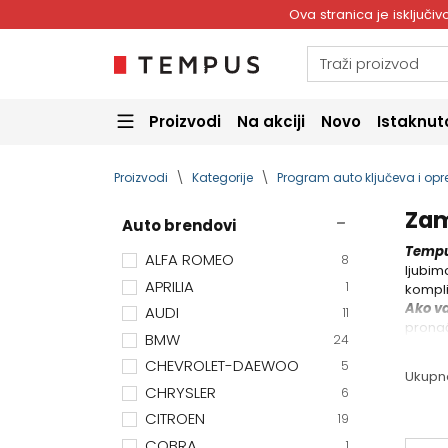
Ova stranica je isključ
Proizvodi
Na akciji
Novo
Istaknut
Proizvodi
Kategorije
Program auto ključeva i op
Zam
Auto brendovi
Tempu
ALFA ROMEO
8
ljubim
APRILIA
1
kompli
Ako v
AUDI
11
pronać
BMW
24
CHEVROLET-DAEWOO
5
Ukupn
CHRYSLER
6
CITROEN
19
COBRA
1