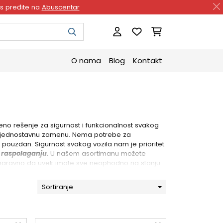
as pređite na
Abuscentar
O nama
Blog
Kontakt
no rešenje za sigurnost i funkcionalnost svakog
i jednostavnu zamenu. Nema potrebe za
ouzdan. Sigurnost svakog vozila nam je prioritet.
a raspolaganju.
U našem asortimanu možete
i naravno da uvek imate sve neophodno na stanju.
Sortiranje