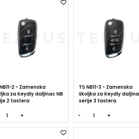
NB11-2 - Zamenska
TS NB11-3 - Zamenska
ljka za Keydiy daljinac NB
školjka za Keydiy daljin
ije 2 tastera
serije 3 tastera
+
-
+