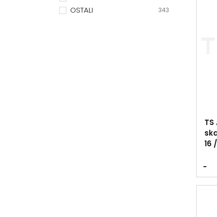
OSTALI
343
TS 
ska
16 
-