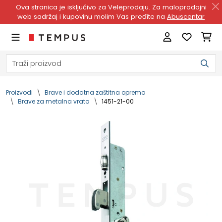
Ova stranica je isključivo za Veleprodaju. Za maloprodajni
web sadržaj i kupovinu molim Vas pređite na
Abuscentar
Proizvodi
Brave i dodatna zaštitna oprema
Brave za metalna vrata
1451-21-00