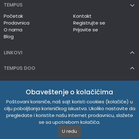
TEMPUS
Početak
Kontakt
Prodavnica
Registrujte se
O nama
Prijavite se
Blog
LINKOVI
TEMPUS DOO
INFORMACIJE
Obaveštenje o kolačićima
O NAMA
Poštovani korisniče, naš sajt koristi cookies (kolačiće) u
cilju poboljšanja korisničkog iskustva. Ukoliko nastavite da
pregledate i koristite našu Internet prodavnicu, slažete
se sa upotrebom kolačića.
U redu