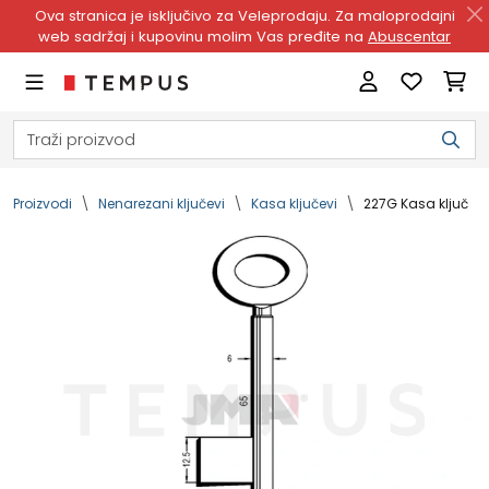
Ova stranica je isključivo za Veleprodaju. Za maloprodajni
web sadržaj i kupovinu molim Vas pređite na
Abuscentar
Proizvodi
Nenarezani ključevi
Kasa ključevi
227G Kasa ključ