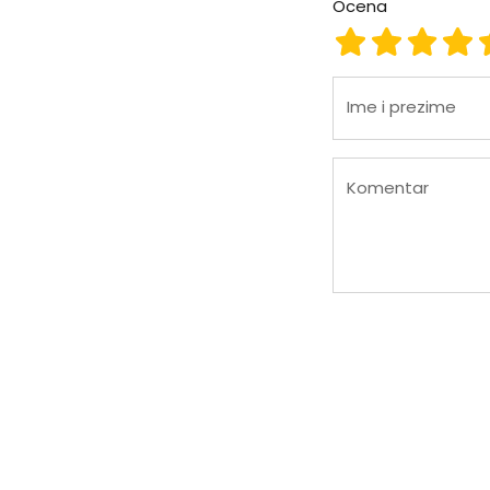
Ocena
Ocena 1
Ocena 2
Ocena
Oc
Ime i prezime
Komentar