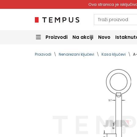
Ova stranica je isključ
Proizvodi
Na akciji
Novo
Istaknut
Proizvodi
Nenarezani ključevi
Kasa ključevi
A-