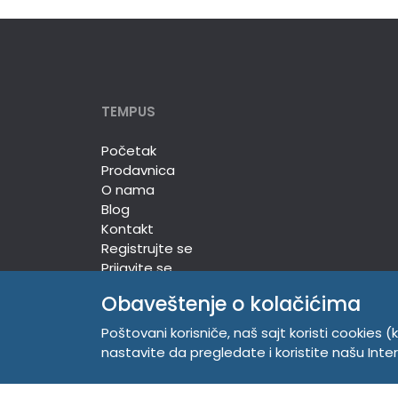
TEMPUS
Početak
Prodavnica
O nama
Blog
Kontakt
Registrujte se
Prijavite se
Obaveštenje o kolačićima
Poštovani korisniče, naš sajt koristi cookies (k
TEMPUS DOO
nastavite da pregledate i koristite našu Int
Trg Komenskog 2, 21000