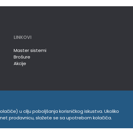
LINKOVI
Master sistemi
Brošure
Akcije
olačiće) u cilju poboljšanja korisničkog iskustva. Ukoliko
INFORMACIJE
ernet prodavnicu, slažete se sa upotrebom kolačića.
Politika o kolačićima