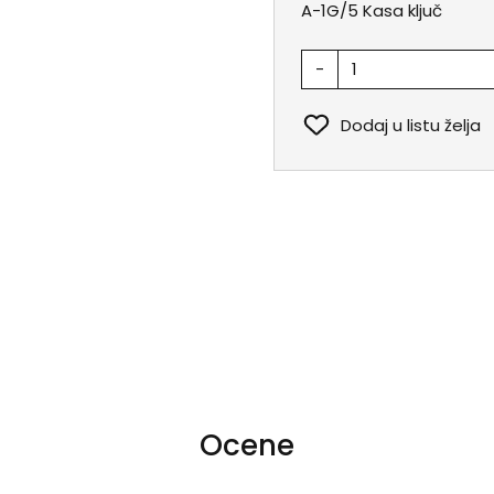
A-1G/5 Kasa ključ
-
Dodaj u listu želja
Ocene