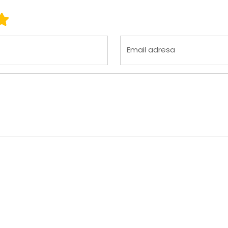
 3
ena 4
Ocena 5
Email adresa