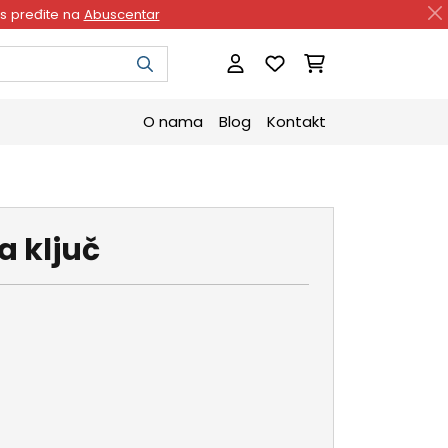
as pređite na
Abuscentar
O nama
Blog
Kontakt
a ključ