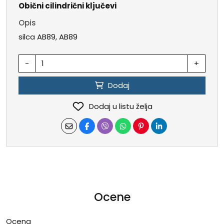
Obični cilindrični ključevi
Opis
silca AB89, AB89
-
+
Dodaj
Dodaj u listu želja
Ocene
Ocena