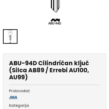
ABU-94D Cilindričan ključ
(Silca AB89 / Errebi AU100,
AU99)
Proizvođač
JMA
Kategorija