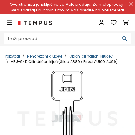
Ova stranica je isključivo za Veleprodaju. Za maloprodajni
web sadržaj i kupovinu molim Vas pređite na
Abuscentar
Proizvodi
Nenarezani ključevi
Obični cilindrični ključevi
ABU-94D Cilindričan ključ (Silca AB89 / Errebi AU100, AU99)