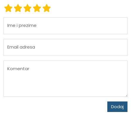
Ocena 1
Ocena 2
Ocena 3
Ocena 4
Ocena 5
Ime i prezime
Email adresa
Komentar
Dodaj