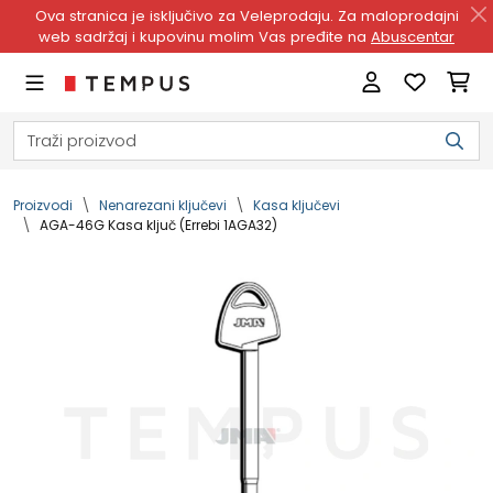
Ova stranica je isključivo za Veleprodaju. Za maloprodajni
web sadržaj i kupovinu molim Vas pređite na
Abuscentar
Proizvodi
Nenarezani ključevi
Kasa ključevi
AGA-46G Kasa ključ (Errebi 1AGA32)