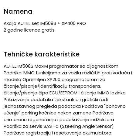
Namena
Akcija AUTEL set IM508S + XP400 PRO
2 godine licence gratis
Tehničke karakteristike
AUTEL IM508S MaxIM programator sa dijagnostikom
Podrška IMMO funkcijama za vozila različitih proizvođača i
modela Opremljen XP200 programatorom za
čitanje/pisanje/identifikaciju transpondera,
čitanje/pisanje čipa ECU/EEPROM i čitanje IMMO lozinke
Prikazivanje podataka tekstualno i grafički radi
jednostavnog pregleda podataka Podržava "ponovno
učenje" parking kočnice nakon zamene Podržava
primoranu regeneraciju i podešavanje indžektora
Podrška za servis SAS -a (Steering Angle Sensor)
Podržava registraciju i resetovanje akumulatora