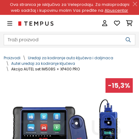
Ova stranica je isključivo za Veleprodaju. Za maloprodajni
web sadržaj i kupovinu molim Vas pređite na
Abuscentar
Proizvodi
Uređaji za kodiranje auto ključeva i daljinaca
Autel uređaji za kodiranje ključeva
Akcija AUTEL set IM508S + XP400 PRO
-15,3%