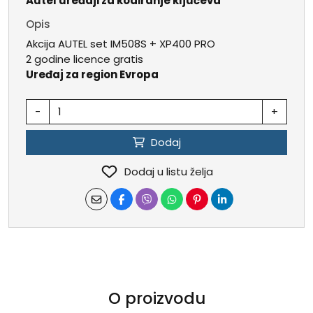
Autel uređaji za kodiranje ključeva
Opis
Akcija AUTEL set IM508S + XP400 PRO
2 godine licence gratis
Uređaj za region Evropa
-
+
Dodaj
Dodaj u listu želja
O proizvodu