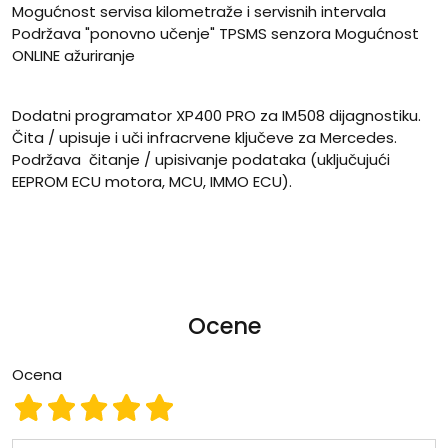
Mogućnost servisa kilometraže i servisnih intervala
Podržava "ponovno učenje" TPSMS senzora Mogućnost
ONLINE ažuriranje
Dodatni programator XP400 PRO za IM508 dijagnostiku.
Čita / upisuje i uči infracrvene ključeve za Mercedes.
Podržava čitanje / upisivanje podataka (uključujući
EEPROM ECU motora, MCU, IMMO ECU).
Ocene
Ocena
Ocena 1
Ocena 2
Ocena 3
Ocena 4
Ocena 5