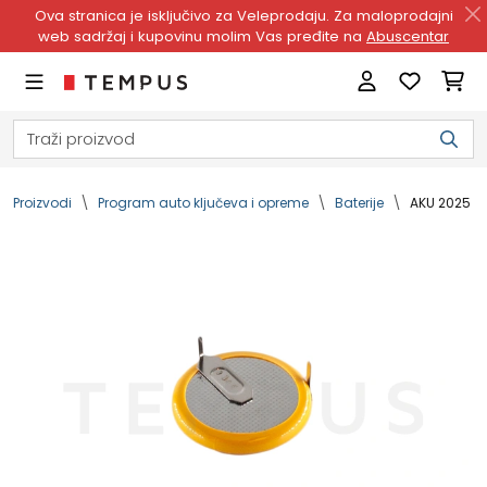
Ova stranica je isključivo za Veleprodaju. Za maloprodajni
web sadržaj i kupovinu molim Vas pređite na
Abuscentar
Proizvodi
Program auto ključeva i opreme
Baterije
AKU 2025