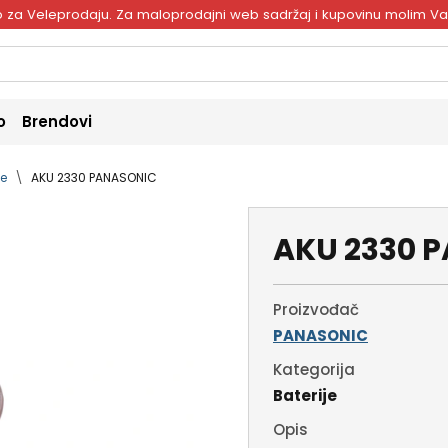
ivo za Veleprodaju. Za maloprodajni web sadržaj i kupovinu molim V
o
Brendovi
je
AKU 2330 PANASONIC
AKU 2330 
Proizvođač
PANASONIC
Kategorija
Baterije
Opis