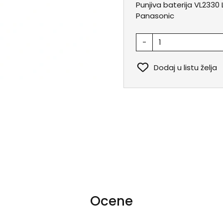
Punjiva baterija VL2330
Panasonic
-
Dodaj u listu želja
Ocene