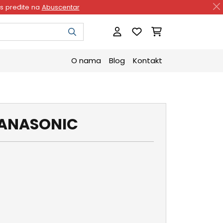
as pređite na
Abuscentar
O nama
Blog
Kontakt
PANASONIC