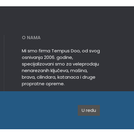
O NAMA
Mi smo firma Tempus Doo, od svog
osnivanja 2006. godine,
specijalizovani smo za veleprodaju
nenarezanih ključeva, mašina,
brava, cilindara, katanaca i druge
propratne opreme.
U redu