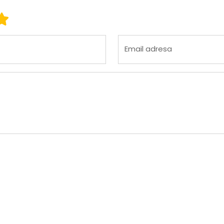
 3
ena 4
Ocena 5
Email adresa