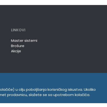
LINKOVI
Master sistemi
Brošure
Akcije
olačiće) u cilju poboljšanja korisničkog iskustva. Ukoliko
INFORMACIJE
ernet prodavnicu, slažete se sa upotrebom kolačića.
Politika o kolačićima