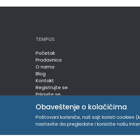
TEMPUS
Početak
Prodavnica
O nama
Blog
Kontakt
Registrujte se
Prijavite se
Obaveštenje o kolačićima
Poštovani korisniče, naš sajt koristi cookies (k
TEMPUS DOO
nastavite da pregledate i koristite našu Int
Trg Komenskog 2, 21000