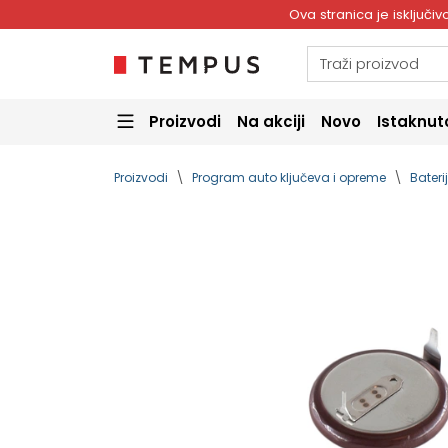
Ova stranica je isključ
Proizvodi
Na akciji
Novo
Istaknut
Proizvodi
Program auto ključeva i opreme
Bateri