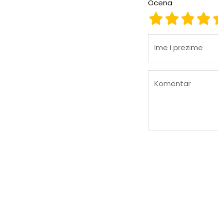
Ocena
Ocena 1
Ocena 2
Ocena
Oc
Ime i prezime
Komentar