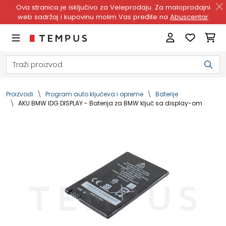
Ova stranica je isključivo za Veleprodaju. Za maloprodajni
web sadržaj i kupovinu molim Vas pređite na
Abuscentar
Proizvodi
Program auto ključeva i opreme
Baterije
AKU BMW IDG DISPLAY - Baterija za BMW ključ sa display-om