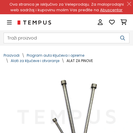
Ova stranica je isključivo za Veleprodaju. Za maloprodajni
web sadržaj i kupovinu molim Vas pređite na
Abuscentar
Proizvodi
Program auto ključeva i opreme
Alati za ključeve i otvaranje
ALAT ZA PINOVE