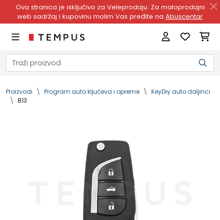
Ova stranica je isključivo za Veleprodaju. Za maloprodajni
web sadržaj i kupovinu molim Vas pređite na
Abuscentar
Proizvodi
Program auto ključeva i opreme
KeyDiy auto daljinci
B13