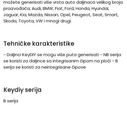
možete generisati više vrsta auto daljinaca velikog broja
proizvođača; Audi, BMW, Fiat, Ford, Honda, Hyundai,
Jaguar, Kia, Mazda, Nissan, Opel, Peugeot, Seat, Smart,
Skoda, Toyota, VW i mnogi drugi.
Tehničke karakteristike
- Daljinci KeyDIY se mogu više puta generisati - NB serija
se koristi za daljince sa integrisanim čipom na ploči - B
serija se koristi za neintegrisane čipove
Keydiy serija
B serija