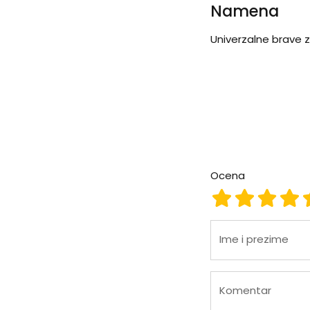
Namena
Univerzalne brave za
Ocena
Ocena 1
Ocena 2
Ocena
Oc
Ime i prezime
Komentar