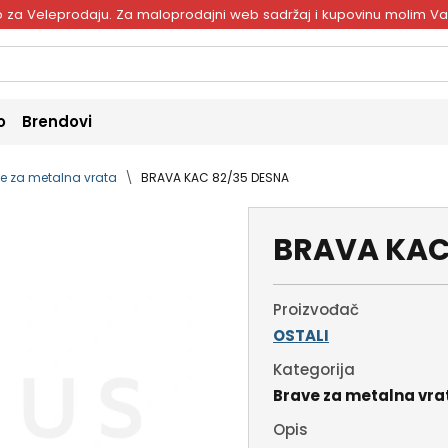
ivo za Veleprodaju. Za maloprodajni web sadržaj i kupovinu molim V
o
Brendovi
e za metalna vrata
BRAVA KAC 82/35 DESNA
BRAVA KAC
Proizvođač
OSTALI
Kategorija
Brave za metalna vra
Opis