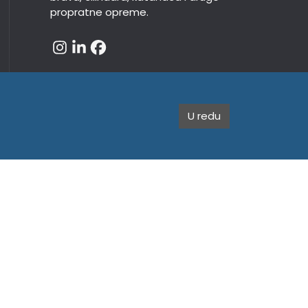
propratne opreme.
U redu