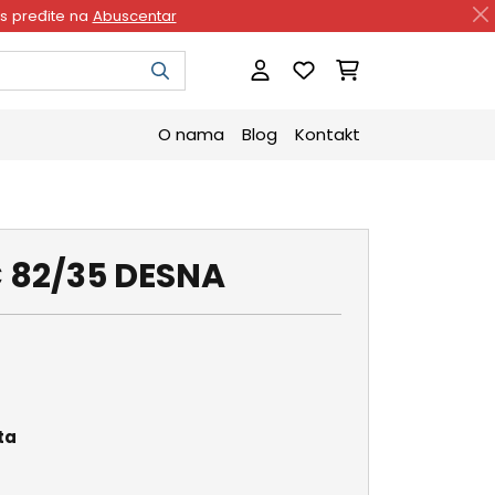
as pređite na
Abuscentar
O nama
Blog
Kontakt
 82/35 DESNA
ta