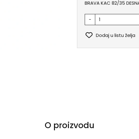
BRAVA KAC 82/35 DESN
-
Dodaj u listu želja
O proizvodu