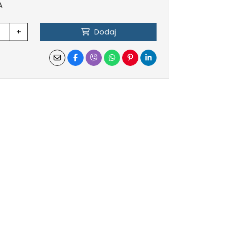
A
+
Dodaj