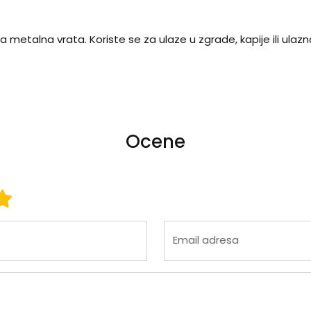
 metalna vrata. Koriste se za ulaze u zgrade, kapije ili ulazn
Ocene
 3
ena 4
Ocena 5
Email adresa