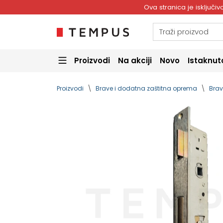
Ova stranica je isključ
Proizvodi
Na akciji
Novo
Istaknut
Proizvodi
Brave i dodatna zaštitna oprema
Brav