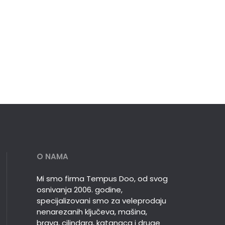
O NAMA
Mi smo firma Tempus Doo, od svog
osnivanja 2006. godine,
specijalizovani smo za veleprodaju
nenarezanih ključeva, mašina,
brava, cilindara, katanaca i druge