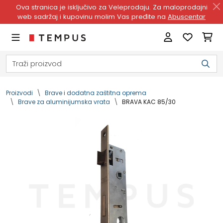
Ova stranica je isključivo za Veleprodaju. Za maloprodajni
web sadržaj i kupovinu molim Vas pređite na
Abuscentar
Proizvodi
Brave i dodatna zaštitna oprema
Brave za aluminijumska vrata
BRAVA KAC 85/30