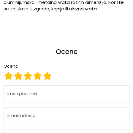
aluminijumska i metalna vrata raznih dimenzija. Koriste
se za ulaze u zgrade, kapije ili ulazna vrata.
Ocene
Ocena
Ocena 1
Ocena 2
Ocena 3
Ocena 4
Ocena 5
Ime i prezime
Email adresa