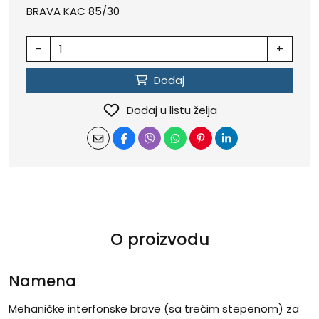
BRAVA KAC 85/30
-
+
Dodaj
Dodaj u listu želja
O proizvodu
Namena
Mehaničke interfonske brave (sa trećim stepenom) za