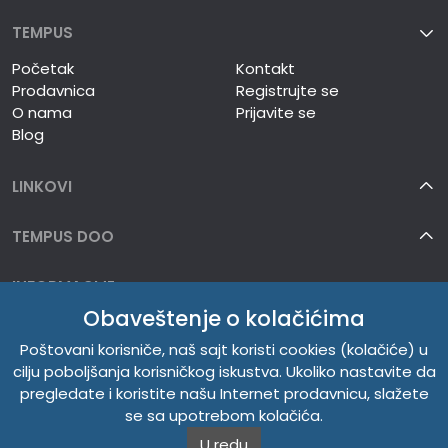
TEMPUS
Početak
Kontakt
Prodavnica
Registrujte se
O nama
Prijavite se
Blog
LINKOVI
TEMPUS DOO
INFORMACIJE
Obaveštenje o kolačićima
O NAMA
Poštovani korisniče, naš sajt koristi cookies (kolačiće) u
cilju poboljšanja korisničkog iskustva. Ukoliko nastavite da
pregledate i koristite našu Internet prodavnicu, slažete
se sa upotrebom kolačića.
U redu