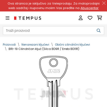
Ova stranica je isključivo za Veleprodaju. Za maloprodajni
web sadržaj i kupovinu molim Vas pređite na
Abuscentar
Proizvodi
Nenarezani ključevi
Obični cilindrični ključevi
BRI-19 Cilindričan ključ (Silca BD9R / Errebi BD11R)