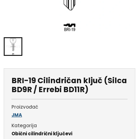
BRI-19 Cilindričan ključ (Silca
BD9R / Errebi BD11R)
Proizvođač
JMA
Kategorija
Obični cilindrični ključevi