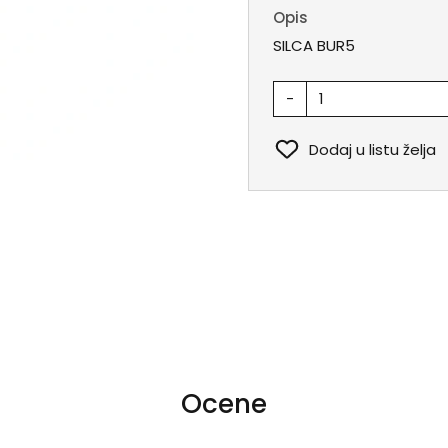
Opis
SILCA BUR5
-
Dodaj u listu želja
Ocene