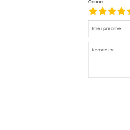
Ocena
Ocena 1
Ocena 2
Ocena
Oc
Ime i prezime
Komentar