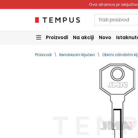
Ova stranica je isključ
Proizvodi
Na akciji
Novo
Istaknut
Proizvodi
Nenarezani ključevi
Obični cilindrični kl