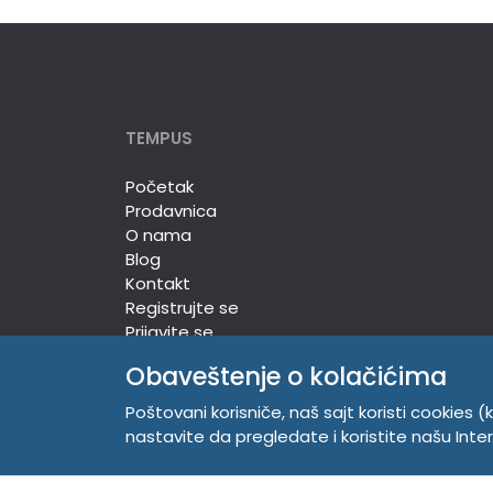
TEMPUS
Početak
Prodavnica
O nama
Blog
Kontakt
Registrujte se
Prijavite se
Obaveštenje o kolačićima
Poštovani korisniče, naš sajt koristi cookies (k
TEMPUS DOO
nastavite da pregledate i koristite našu Int
Trg Komenskog 2, 21000