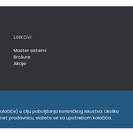
LINKOVI
Master sistemi
Brošure
Akcije
olačiće) u cilju poboljšanja korisničkog iskustva. Ukoliko
INFORMACIJE
ernet prodavnicu, slažete se sa upotrebom kolačića.
Politika o kolačićima