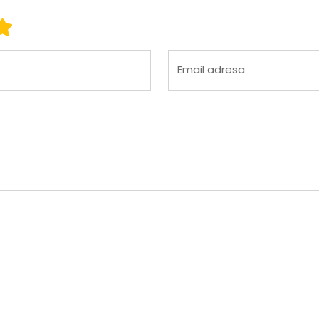
 3
ena 4
Ocena 5
Email adresa