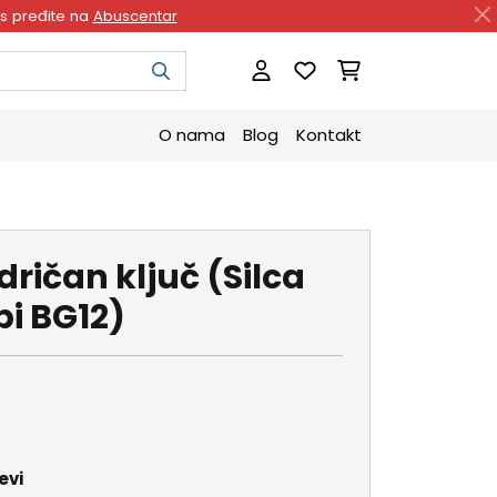
as pređite na
Abuscentar
O nama
Blog
Kontakt
dričan ključ (Silca
bi BG12)
evi