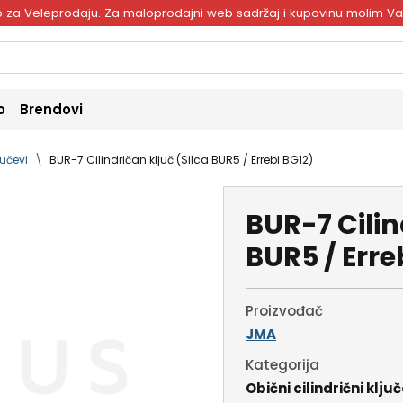
ivo za Veleprodaju. Za maloprodajni web sadržaj i kupovinu molim V
o
Brendovi
jučevi
BUR-7 Cilindričan ključ (Silca BUR5 / Errebi BG12)
BUR-7 Cilin
BUR5 / Erre
Proizvođač
JMA
Kategorija
Obični cilindrični ključ