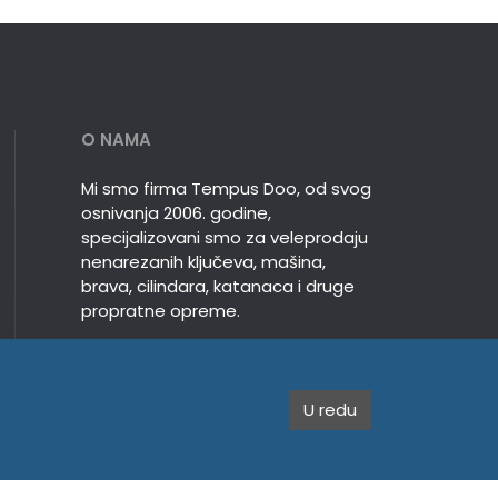
O NAMA
Mi smo firma Tempus Doo, od svog
osnivanja 2006. godine,
specijalizovani smo za veleprodaju
nenarezanih ključeva, mašina,
brava, cilindara, katanaca i druge
propratne opreme.
U redu