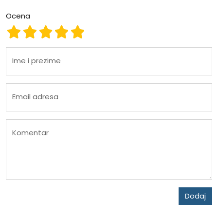
Ocena
Ocena 1
Ocena 2
Ocena 3
Ocena 4
Ocena 5
Ime i prezime
Email adresa
Komentar
Dodaj