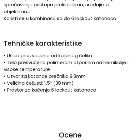
sprečavanje pristupa prekidačima, uređajima,
objektima...
Koristi se u kombinaciji sa do 6 lockout katanaca
Tehničke karakteristike
• Ušice proizvedene od kaljenog čelika
• Telo presvučeno polimerom otpornim na hemikalije i
visoke temperature
• Otvor za katance prečnika 9,8mm
• Veličina čeljusti: 1.5’’ (38 mm)
• Prostor za kačenje 6 lockout katanaca
Ocene