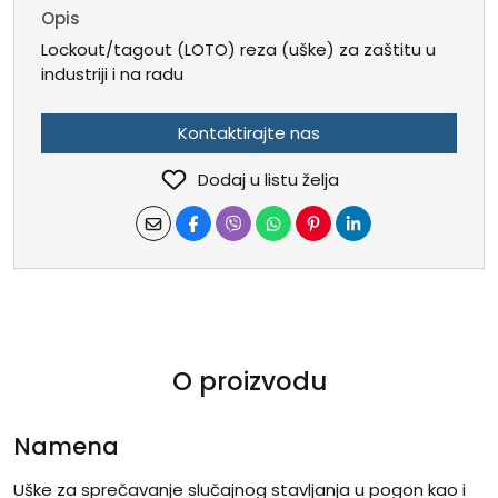
Opis
Lockout/tagout (LOTO) reza (uške) za zaštitu u
industriji i na radu
Kontaktirajte nas
Dodaj u listu želja
O proizvodu
Namena
Uške za sprečavanje slučajnog stavljanja u pogon kao i