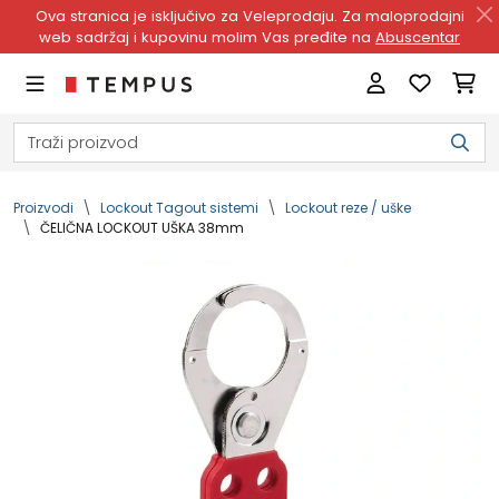
Ova stranica je isključivo za Veleprodaju. Za maloprodajni
web sadržaj i kupovinu molim Vas pređite na
Abuscentar
Proizvodi
Lockout Tagout sistemi
Lockout reze / uške
ČELIČNA LOCKOUT UŠKA 38mm