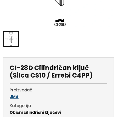
CI-28D Cilindričan ključ
(Silca CS10 / Errebi C4PP)
Proizvođač
JMA
Kategorija
Obični cilindrični ključevi