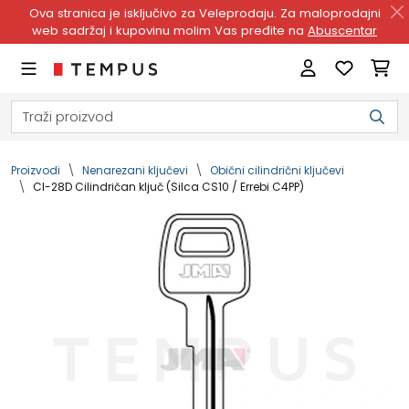
Ova stranica je isključivo za Veleprodaju. Za maloprodajni
web sadržaj i kupovinu molim Vas pređite na
Abuscentar
Proizvodi
Nenarezani ključevi
Obični cilindrični ključevi
CI-28D Cilindričan ključ (Silca CS10 / Errebi C4PP)