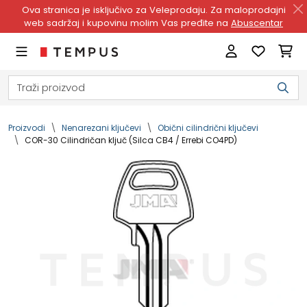
Ova stranica je isključivo za Veleprodaju. Za maloprodajni
web sadržaj i kupovinu molim Vas pređite na
Abuscentar
Proizvodi
Nenarezani ključevi
Obični cilindrični ključevi
COR-30 Cilindričan ključ (Silca CB4 / Errebi CO4PD)