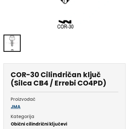
COR-30 Cilindričan ključ
(Silca CB4 / Errebi CO4PD)
Proizvođač
JMA
Kategorija
Obični cilindrični ključevi