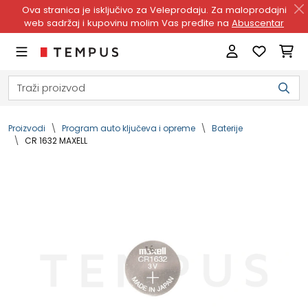
Ova stranica je isključivo za Veleprodaju. Za maloprodajni
web sadržaj i kupovinu molim Vas pređite na
Abuscentar
Proizvodi
Program auto ključeva i opreme
Baterije
CR 1632 MAXELL