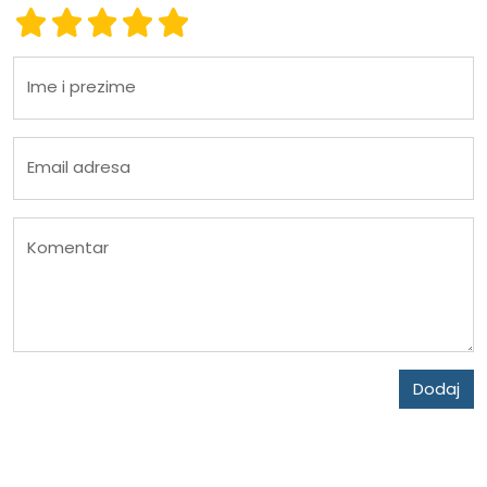
Ocena 1
Ocena 2
Ocena 3
Ocena 4
Ocena 5
Ime i prezime
Email adresa
Komentar
Dodaj