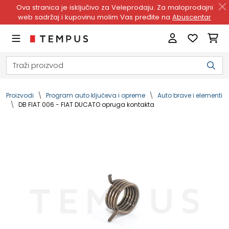
Ova stranica je isključivo za Veleprodaju. Za maloprodajni
web sadržaj i kupovinu molim Vas pređite na
Abuscentar
Proizvodi
Program auto ključeva i opreme
Auto brave i elementi
DB FIAT 006 - FIAT DUCATO opruga kontakta