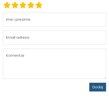
Ocena 1
Ocena 2
Ocena 3
Ocena 4
Ocena 5
Ime i prezime
Email adresa
Komentar
Dodaj