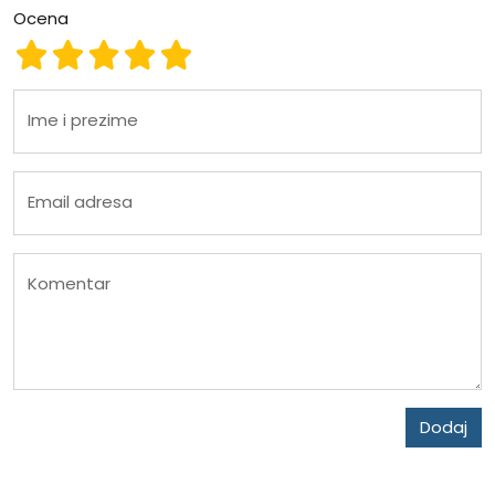
Ocena
Ocena 1
Ocena 2
Ocena 3
Ocena 4
Ocena 5
Ime i prezime
Email adresa
Komentar
Dodaj