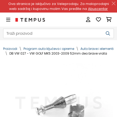
Ova stranica je isključivo za Veleprodaju. Za maloprodajni
web sadržaj i kupovinu molim Vas pređite na
Abuscentar
Proizvodi
Program auto ključeva i opreme
Auto brave i elementi
DB VW 027 - VW GOLF MK5 2003-2009 52mm deo brave vrata