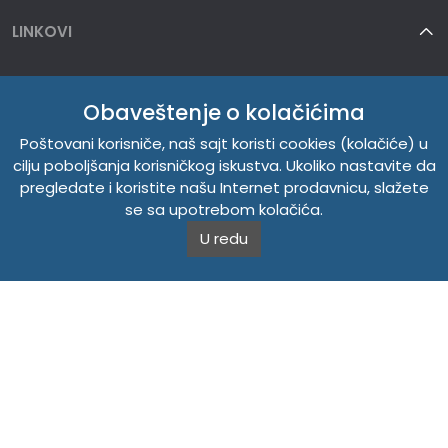
LINKOVI
TEMPUS DOO
Obaveštenje o kolačićima
INFORMACIJE
Poštovani korisniče, naš sajt koristi cookies (kolačiće) u
cilju poboljšanja korisničkog iskustva. Ukoliko nastavite da
O NAMA
pregledate i koristite našu Internet prodavnicu, slažete
se sa upotrebom kolačića.
U redu
Copyright © 2026. Tempus DOO. Sva prava zadržana.