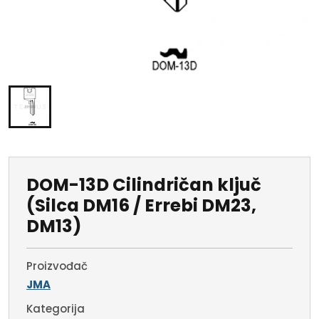
DOM-13D Cilindričan ključ
(Silca DM16 / Errebi DM23,
DM13)
Proizvođač
JMA
Kategorija