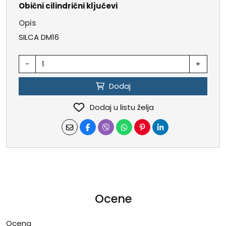
Obični cilindrični ključevi
Opis
SILCA DM16
-
+
Dodaj
Dodaj u listu želja
Ocene
Ocena