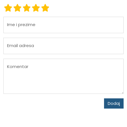
Ocena 1
Ocena 2
Ocena 3
Ocena 4
Ocena 5
Ime i prezime
Email adresa
Komentar
Dodaj