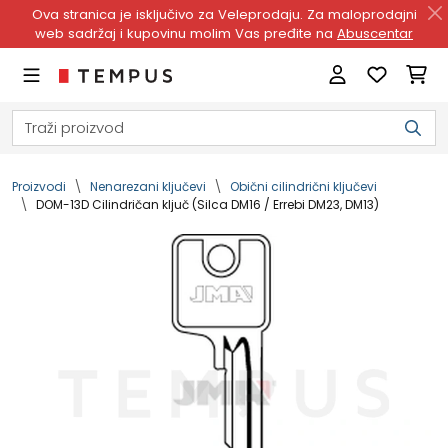
Ova stranica je isključivo za Veleprodaju. Za maloprodajni
web sadržaj i kupovinu molim Vas pređite na
Abuscentar
Proizvodi
Nenarezani ključevi
Obični cilindrični ključevi
DOM-13D Cilindričan ključ (Silca DM16 / Errebi DM23, DM13)