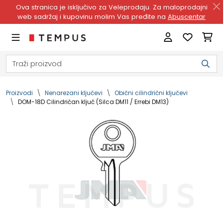
Ova stranica je isključivo za Veleprodaju. Za maloprodajni
web sadržaj i kupovinu molim Vas pređite na
Abuscentar
Proizvodi
Nenarezani ključevi
Obični cilindrični ključevi
DOM-18D Cilindričan ključ (Silca DM11 / Errebi DM13)