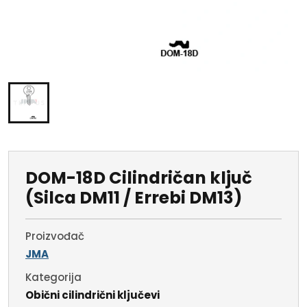
DOM-18D Cilindričan ključ
(Silca DM11 / Errebi DM13)
Proizvođač
JMA
Kategorija
Obični cilindrični ključevi