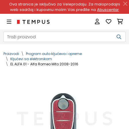
Ova stranica je isključivo za Veleprodaju. Za maloprodajni
web sadržaj i kupovinu molim Vas pređite na
Abuscentar
Proizvodi
Program auto ključeva i opreme
Ključevi sa elektronikom
EL ALFA 01 - Alfa Romeo Mito 2008-2016