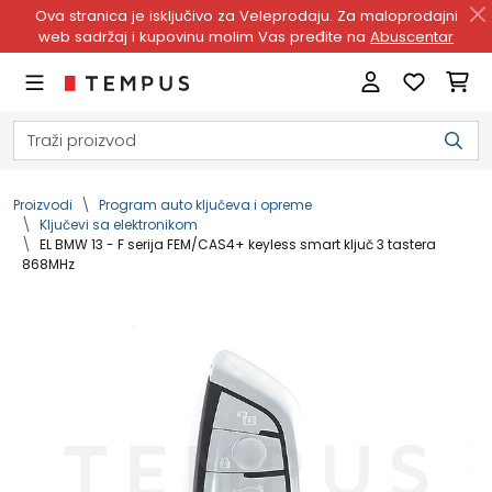
Ova stranica je isključivo za Veleprodaju. Za maloprodajni
web sadržaj i kupovinu molim Vas pređite na
Abuscentar
Proizvodi
Program auto ključeva i opreme
Ključevi sa elektronikom
EL BMW 13 - F serija FEM/CAS4+ keyless smart ključ 3 tastera
868MHz