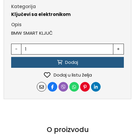
Kategorija
Ključevi sa elektronikom
Opis
BMW SMART KLJUČ
-
+
Dodaj
Dodaj u listu želja
O proizvodu