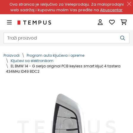
Ova stranica je isključivo za Veleprodaju. Za maloprodajni
web sadržaj i kupovinu molim Vas pređite na
Abuscentar
Proizvodi
Program auto ključeva i opreme
Ključevi sa elektronikom
EL BMW 14 - G serija original PCB keyless smart ključ 4 tastera
434MHz ID49 BDC2