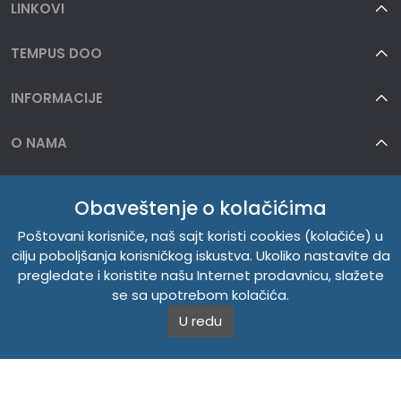
LINKOVI
TEMPUS DOO
INFORMACIJE
O NAMA
Obaveštenje o kolačićima
Poštovani korisniče, naš sajt koristi cookies (kolačiće) u
cilju poboljšanja korisničkog iskustva. Ukoliko nastavite da
pregledate i koristite našu Internet prodavnicu, slažete
se sa upotrebom kolačića.
U redu
Copyright © 2026. Tempus DOO. Sva prava zadržana.
Powered by
CS Shop