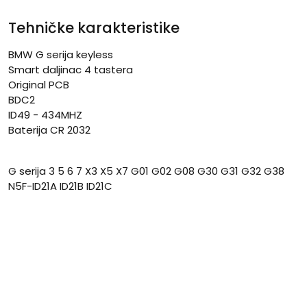
Tehničke karakteristike
BMW G serija keyless
Smart daljinac 4 tastera
Original PCB
BDC2
ID49 - 434MHZ
Baterija CR 2032
G serija 3 5 6 7 X3 X5 X7 G01 G02 G08 G30 G31 G32 G38
N5F-ID21A ID21B ID21C