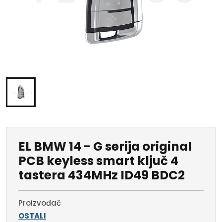
EL BMW 14 - G serija original
PCB keyless smart ključ 4
tastera 434MHz ID49 BDC2
Proizvođač
OSTALI