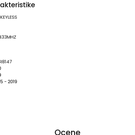
akteristike
 KEYLESS
 433MHZ
R8147
0
9
5 - 2019
Ocene