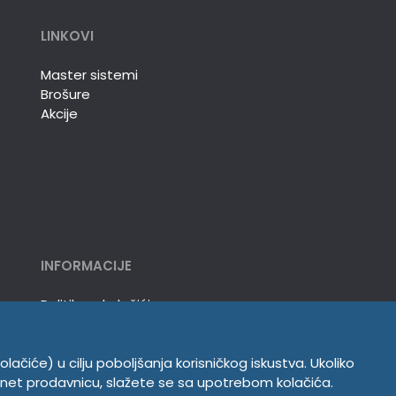
LINKOVI
Master sistemi
Brošure
Akcije
INFORMACIJE
Politika o kolačićima
Uslovi korišćenja
Politika privatnosti
olačiće) u cilju poboljšanja korisničkog iskustva. Ukoliko
ernet prodavnicu, slažete se sa upotrebom kolačića.