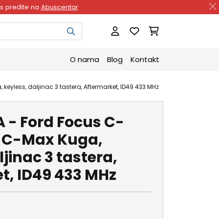
as pređite na
Abuscentar
O nama
Blog
Kontakt
eyless, daljinac 3 tastera, Aftermarket, ID49 433 MHz
 - Ford Focus C-
 C-Max Kuga,
ljinac 3 tastera,
t, ID49 433 MHz