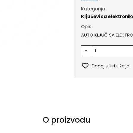
Kategorija
Ključevi sa elektroni
Opis
AUTO KLJUČ SA ELEKTR
-
Dodaj u listu želja
O proizvodu