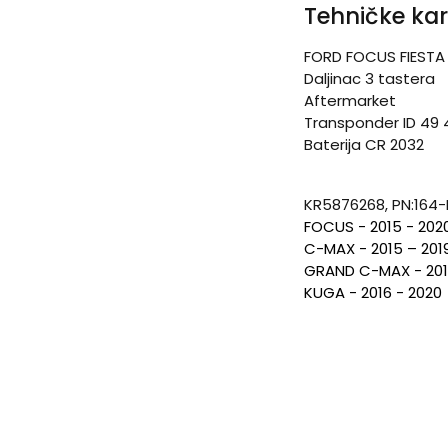
Tehničke kar
FORD FOCUS FIESTA
Daljinac 3 tastera
Aftermarket
Transponder ID 49
Baterija CR 2032
KR5876268, PN:164-
FOCUS - 201
5
- 202
C-MAX
- 201
5
– 20
1
GRAND C-MAX - 201
KUGA - 20
16
- 202
0