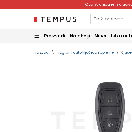
Ova stranica je isključ
Proizvodi
Na akciji
Novo
Istaknut
Proizvodi
Program auto ključeva i opreme
Ključe