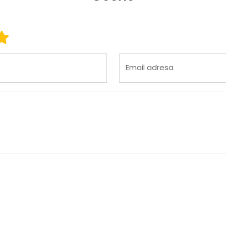
 3
ena 4
Ocena 5
Email adresa