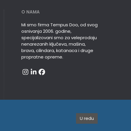
O NAMA
Mi smo firma Tempus Doo, od svog
osnivanja 2006. godine,
specijalizovani smo za veleprodaju
nenarezanih ključeva, mašina,
brava, cilindara, katanaca i druge
propratne opreme.
U redu