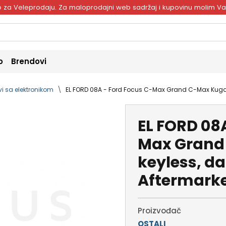
ivo za Veleprodaju. Za maloprodajni web sadržaj i kupovinu molim V
o
Brendovi
vi sa elektronikom
EL FORD 08A - Ford Focus C-Max Grand C-Max Kuga, k
EL FORD 08A
Max Grand
keyless, da
Aftermarke
Proizvođač
OSTALI