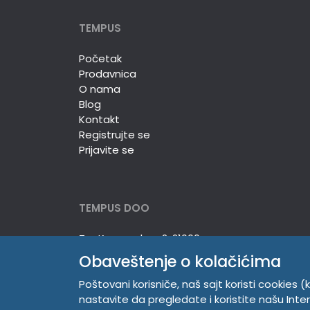
TEMPUS
Početak
Prodavnica
O nama
Blog
Kontakt
Registrujte se
Prijavite se
TEMPUS DOO
Trg Komenskog 2, 21000
Novi Sad, Srbija
Obaveštenje o kolačićima
Telefon:
381 21 529 883
Poštovani korisniče, naš sajt koristi cookies (k
Mobilni:
381 63 529 608
nastavite da pregledate i koristite našu Int
PIB 104345469