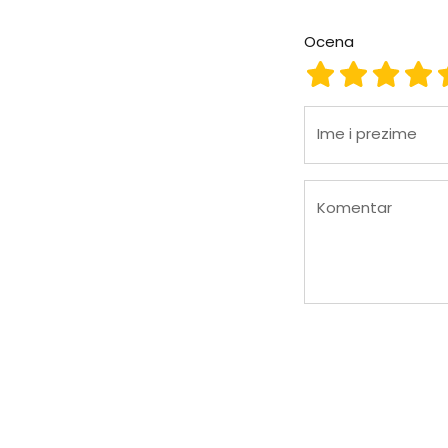
Ocena
Ocena 1
Ocena 2
Ocena
Oc
Ime i prezime
Komentar