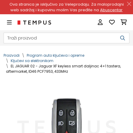
Ova stranica je isključivo za Veleprodaju. Za maloprodajni
web sadržaj i kupovinu molim Vas pređite na
Abuscentar
Proizvodi
Program auto ključeva i opreme
Ključevi sa elektronikom
EL JAGUAR 02 - Jaguar XF keyless smart daljinac 4+1 tastera,
aftermarket, ID46 PCF7953, 433MHz