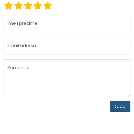
Ocena 1
Ocena 2
Ocena 3
Ocena 4
Ocena 5
Ime i prezime
Email adresa
Komentar
Dodaj